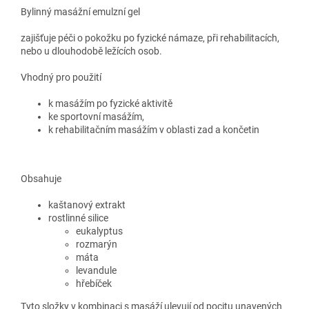
Bylinný masážní emulzní gel
zajišťuje péči o pokožku po fyzické námaze, při rehabilitacích,
nebo u dlouhodobě ležících osob.
Vhodný pro použití
k masážím po fyzické aktivitě
ke sportovní masážím,
k rehabilitačním masážím v oblasti zad a končetin
Obsahuje
kaštanový extrakt
rostlinné silice
eukalyptus
rozmarýn
máta
levandule
hřebíček
Tyto složky v kombinaci s masáží ulevují od pocitu unavených