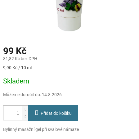
99 Kč
81,82 Kč bez DPH
Měrná
9,90 Kč / 10 ml
cena:
Skladem
Můžeme doručit do:
14.8.2026
Přidat do košíku
Bylinný masážní gel při svalové námaze