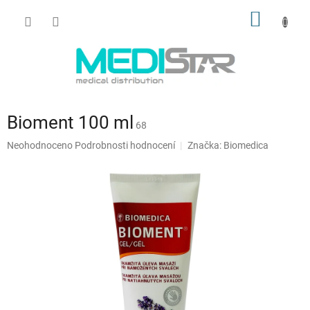
Přejít
NÁKUP
na
obsah
KOŠÍK
Bioment 100 ml
68
Průměrné
Neohodnoceno
Podrobnosti hodnocení
Značka:
Biomedica
hodnocení
produktu
je
0,0
z
5
hvězdiček.