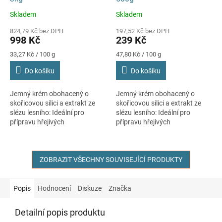
Skladem
Skladem
Průměrné
Průměrné
hodnocení
hodnocení
824,79 Kč bez DPH
197,52 Kč bez DPH
produktu
produktu
998 Kč
239 Kč
je
je
5,0
5,0
Měrná
Měrná
33,27 Kč / 100 g
47,80 Kč / 100 g
cena:
cena:
z
z
Do košíku
Do košíku
5
5
hvězdiček.
hvězdiček.
Jemný krém obohacený o
Jemný krém obohacený o
skořicovou silici a extrakt ze
skořicovou silici a extrakt ze
slézu lesního: Ideální pro
slézu lesního: Ideální pro
přípravu hřejivých
přípravu hřejivých
kosmetických zábalů partií
kosmetických zábalů partií
náchylných k celulitidě. Skvělý
náchylných k celulitidě. Skvělý
také jako...
také jako...
ZOBRAZIT VŠECHNY SOUVISEJÍCÍ PRODUKTY
Popis
Hodnocení
Diskuze
Značka
Detailní popis produktu