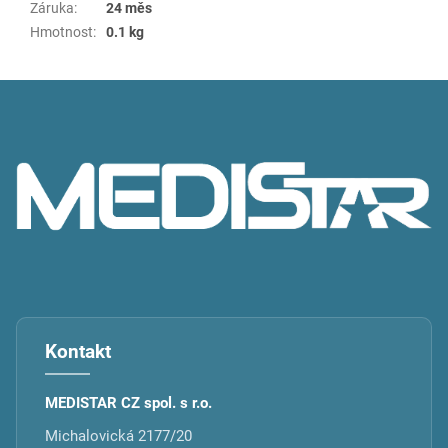
Záruka
:
24 měs
Hmotnost
:
0.1 kg
Z
á
p
a
t
í
Kontakt
MEDISTAR CZ spol. s r.o.
Michalovická 2177/20