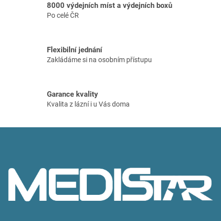
8000 výdejních míst a výdejních boxů
k
Po celé ČR
y
v
ý
p
Flexibilní jednání
i
Zakládáme si na osobním přístupu
s
u
Garance kvality
Kvalita z lázní i u Vás doma
Z
á
p
a
t
í