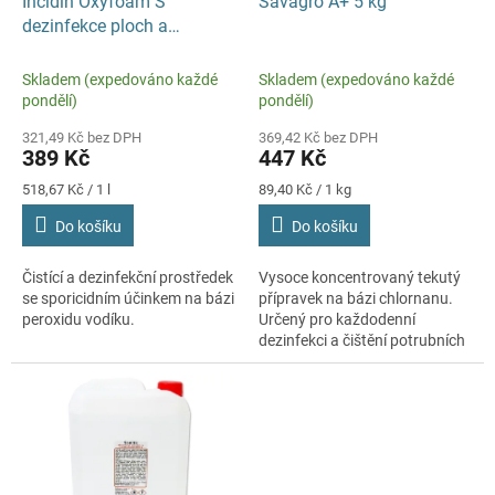
d
Incidin Oxyfoam S
Savagro A+ 5 kg
u
dezinfekce ploch a
k
předmětů 750 ml
t
Skladem (expedováno každé
Skladem (expedováno každé
ů
pondělí)
pondělí)
321,49 Kč bez DPH
369,42 Kč bez DPH
389 Kč
447 Kč
Měrná
Měrná
518,67 Kč / 1 l
89,40 Kč / 1 kg
cena:
cena:
Do košíku
Do košíku
Čistící a dezinfekční prostředek
Vysoce koncentrovaný tekutý
se sporicidním účinkem na bázi
přípravek na bázi chlornanu.
peroxidu vodíku.
Určený pro každodenní
dezinfekci a čištění potrubních
systémů tanků a dalších
uzavřených systémů a zařízení.