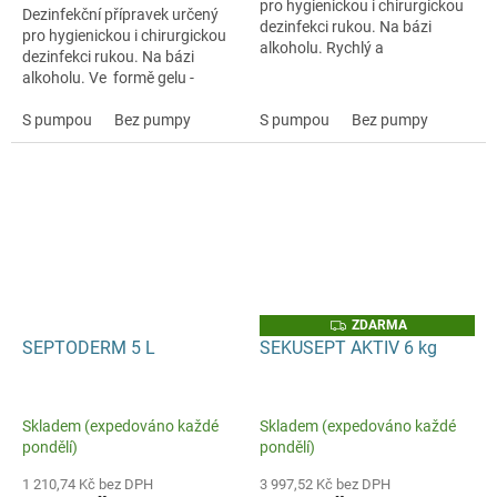
pro hygienickou i chirurgickou
Dezinfekční přípravek určený
dezinfekci rukou. Na bázi
pro hygienickou i chirurgickou
alkoholu. Rychlý a
dezinfekci rukou. Na bázi
dlouhotrvající účinek.
alkoholu. Ve formě gelu -
nestéká.
S pumpou
Bez pumpy
S pumpou
Bez pumpy
Z
ZDARMA
D
SEPTODERM 5 L
SEKUSEPT AKTIV 6 kg
A
R
M
A
Skladem (expedováno každé
Skladem (expedováno každé
pondělí)
pondělí)
1 210,74 Kč bez DPH
3 997,52 Kč bez DPH