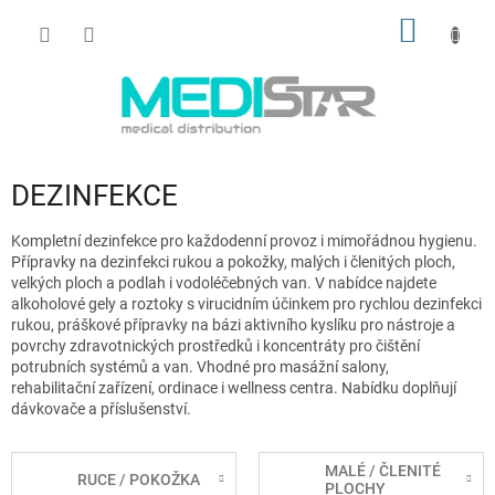
Přejít
NÁKUP
na
obsah
KOŠÍK
DEZINFEKCE
Kompletní dezinfekce pro každodenní provoz i mimořádnou hygienu.
Přípravky na dezinfekci rukou a pokožky, malých i členitých ploch,
velkých ploch a podlah i vodoléčebných van. V nabídce najdete
alkoholové gely a roztoky s virucidním účinkem pro rychlou dezinfekci
rukou, práškové přípravky na bázi aktivního kyslíku pro nástroje a
povrchy zdravotnických prostředků i koncentráty pro čištění
potrubních systémů a van. Vhodné pro masážní salony,
rehabilitační zařízení, ordinace i wellness centra. Nabídku doplňují
dávkovače a příslušenství.
MALÉ / ČLENITÉ
RUCE / POKOŽKA
PLOCHY