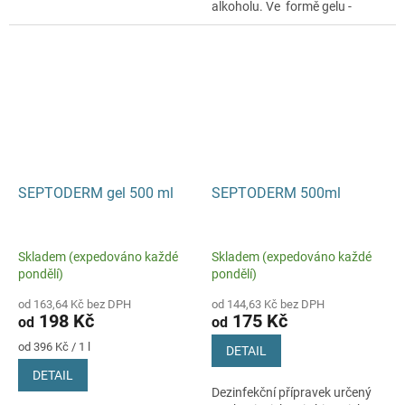
Vhodné k dekolonizaci celého
alkoholu. Ve formě gelu -
těla.
nestéká.
SEPTODERM gel 500 ml
SEPTODERM 500ml
Skladem (expedováno každé
Skladem (expedováno každé
pondělí)
pondělí)
od 163,64 Kč bez DPH
od 144,63 Kč bez DPH
198 Kč
175 Kč
od
od
Měrná
od 396 Kč / 1 l
DETAIL
cena:
DETAIL
Dezinfekční přípravek určený