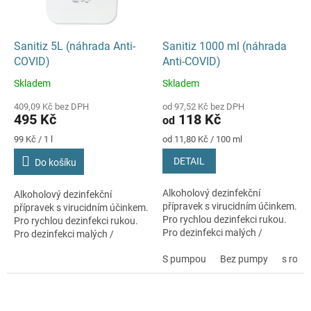
Sanitiz 5L (náhrada Anti-
Sanitiz 1000 ml (náhrada
COVID)
Anti-COVID)
Skladem
Skladem
Průměrné
Průměrné
hodnocení
hodnocení
409,09 Kč bez DPH
od 97,52 Kč bez DPH
produktu
produktu
495 Kč
118 Kč
od
je
je
5,0
5,0
Měrná
Měrná
99 Kč / 1 l
od 11,80 Kč / 100 ml
cena:
cena:
z
z
DETAIL
Do košíku
5
5
hvězdiček.
hvězdiček.
Alkoholový dezinfekční
Alkoholový dezinfekční
přípravek s virucidním účinkem.
přípravek s virucidním účinkem.
Pro rychlou dezinfekci rukou.
Pro rychlou dezinfekci rukou.
Pro dezinfekci malých /
Pro dezinfekci malých /
členitých ploch.
členitých ploch.
S pumpou
Bez pumpy
s roz