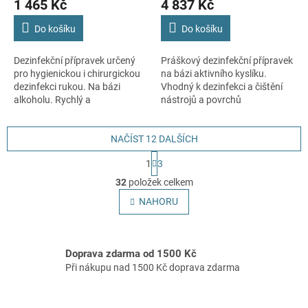
1 465 Kč
4 837 Kč
Do košíku
Do košíku
Dezinfekční přípravek určený
Práškový dezinfekční přípravek
pro hygienickou i chirurgickou
na bázi aktivního kyslíku.
dezinfekci rukou. Na bázi
Vhodný k dezinfekci a čištění
alkoholu. Rychlý a
nástrojů a povrchů
dlouhotrvající účinek.
zdravotnických prostředků
včetně vodoléčebných van.
NAČÍST 12 DALŠÍCH
S
1
3
t
O
r
32
položek celkem
v
á
l
NAHORU
n
á
k
o
d
v
a
á
Doprava zdarma od 1500 Kč
c
n
í
Při nákupu nad 1500 Kč doprava zdarma
í
p
r
v