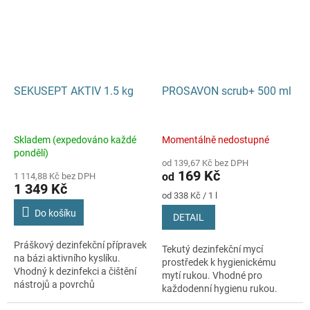
SEKUSEPT AKTIV 1.5 kg
PROSAVON scrub+ 500 ml
Skladem (expedováno každé
Momentálně nedostupné
pondělí)
od 139,67 Kč bez DPH
169 Kč
od
1 114,88 Kč bez DPH
1 349 Kč
Měrná
od 338 Kč / 1 l
cena:
Do košíku
DETAIL
Práškový dezinfekční přípravek
Tekutý dezinfekční mycí
na bázi aktivního kyslíku.
prostředek k hygienickému
Vhodný k dezinfekci a čištění
mytí rukou. Vhodné pro
nástrojů a povrchů
každodenní hygienu rukou.
zdravotnických prostředků
Vhodné k dekolonizaci celého