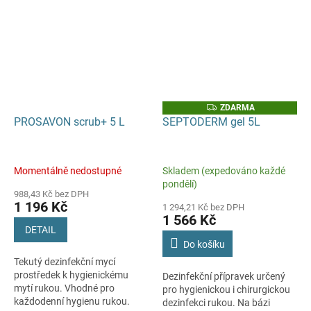
včetně vodoléčebných van.
těla.
Z
ZDARMA
D
PROSAVON scrub+ 5 L
SEPTODERM gel 5L
A
R
M
A
Momentálně nedostupné
Skladem (expedováno každé
pondělí)
988,43 Kč bez DPH
1 196 Kč
1 294,21 Kč bez DPH
1 566 Kč
DETAIL
Do košíku
Tekutý dezinfekční mycí
prostředek k hygienickému
Dezinfekční přípravek určený
mytí rukou. Vhodné pro
pro hygienickou i chirurgickou
každodenní hygienu rukou.
dezinfekci rukou. Na bázi