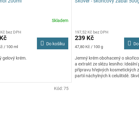
nol 200ml
Skover - skořicový zábal 500
Skladem
Průměrné
hodnocení
 Kč bez DPH
197,52 Kč bez DPH
produktu
 Kč
239 Kč
je
Do košíku
Do
5,0
Měrná
Kč / 100 ml
47,80 Kč / 100 g
z
cena:
5
ý gelový krém.
Jemný krém obohacený o skořicov
hvězdiček.
a extrakt ze slézu lesního: Ideální
přípravu hřejivých kosmetických 
partií náchylných k celulitidě. Skv
jako...
Kód:
75