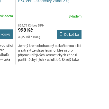
g
SKOVER - skořicový zábal 3kg
Skladem
Skladem
Průměrné
hodnocení
824,79 Kč bez DPH
produktu
998 Kč
je
 košíku
Do košíku
5,0
Měrná
33,27 Kč / 100 g
z
cena:
5
ou silici
Jemný krém obohacený o skořicovou silici
hvězdiček.
 pro
a extrakt ze slézu lesního: Ideální pro
zábalů
přípravu hřejivých kosmetických zábalů
ělý také
partií náchylných k celulitidě. Skvělý také
jako...