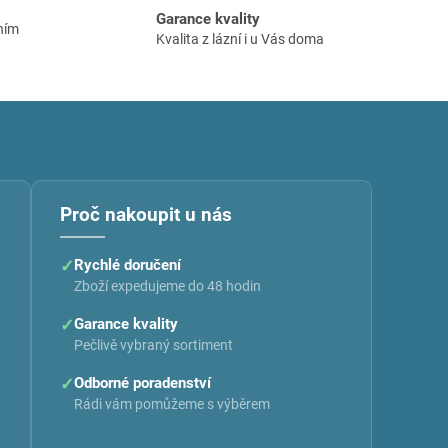
Garance kvality
ním
Kvalita z lázní i u Vás doma
Proč nakoupit u nás
✓
Rychlé doručení
Zboží expedujeme do 48 hodin
✓
Garance kvality
Pečlivě vybraný sortiment
✓
Odborné poradenství
Rádi vám pomůžeme s výběrem