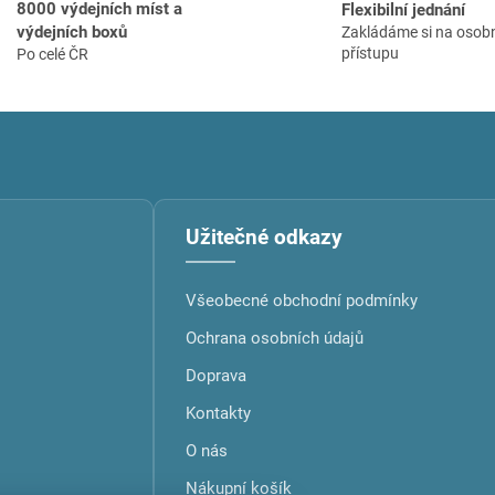
8000 výdejních míst a
Flexibilní jednání
výdejních boxů
Zakládáme si na osob
přístupu
Po celé ČR
Užitečné odkazy
Všeobecné obchodní podmínky
Ochrana osobních údajů
Doprava
Kontakty
O nás
Nákupní košík