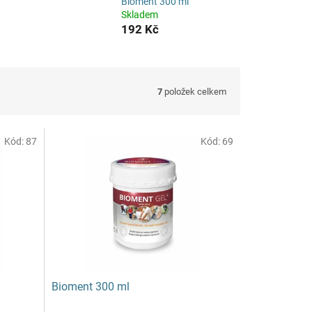
Bioment 300 ml
Skladem
192 Kč
7
položek celkem
Kód:
87
Kód:
69
Bioment 300 ml