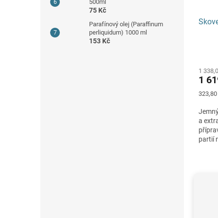
500ml
75 Kč
Skove
Parafínový olej (Paraffinum
perliquidum) 1000 ml
153 Kč
Průmě
hodno
1 338,
produ
1 61
je
5,0
Měrná
323,80 
z
cena:
5
Jemný 
hvězdi
a extr
přípra
partií
jako...