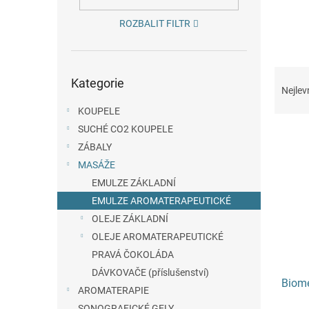
n
e
ROZBALIT FILTR
l
Přeskočit
Ř
Kategorie
kategorie
a
Nejlev
z
KOUPELE
e
SUCHÉ CO2 KOUPELE
V
n
ý
ZÁBALY
í
p
p
MASÁŽE
i
r
EMULZE ZÁKLADNÍ
s
o
EMULZE AROMATERAPEUTICKÉ
p
d
OLEJE ZÁKLADNÍ
r
u
OLEJE AROMATERAPEUTICKÉ
o
k
d
t
PRAVÁ ČOKOLÁDA
u
ů
DÁVKOVAČE (příslušenství)
Biome
k
AROMATERAPIE
t
SONOGRAFICKÉ GELY