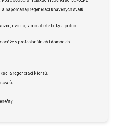
 které podporují relaxaci i regeneraci pokožky.
ětí a napomáhají regeneraci unavených svalů
ožce, uvolňují aromatické látky a přitom
í masáže v profesionálních i domácích
axaci a regeneraci klientů.
í svalů.
enefity.