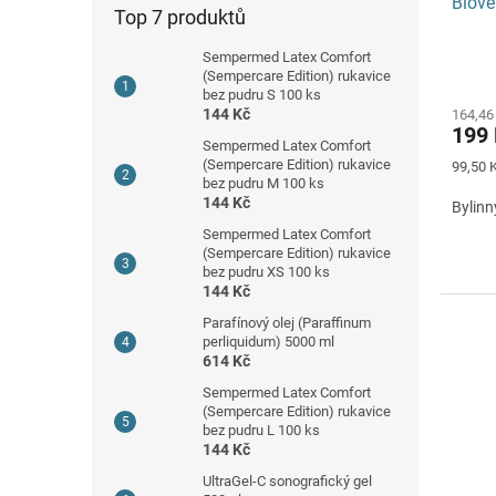
Biove
Top 7 produktů
Sempermed Latex Comfort
(Sempercare Edition) rukavice
bez pudru S 100 ks
144 Kč
164,46
199
Sempermed Latex Comfort
(Sempercare Edition) rukavice
Měrná
99,50 
bez pudru M 100 ks
cena:
144 Kč
Bylinn
Sempermed Latex Comfort
(Sempercare Edition) rukavice
bez pudru XS 100 ks
144 Kč
Parafínový olej (Paraffinum
perliquidum) 5000 ml
614 Kč
Sempermed Latex Comfort
(Sempercare Edition) rukavice
bez pudru L 100 ks
144 Kč
UltraGel-C sonografický gel