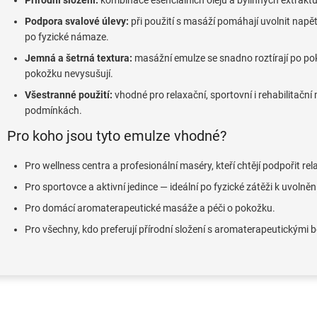
Přírodní složení:
kombinace esenciálních olejů a bylinných extraktů,
í
Podpora svalové úlevy:
při použití s masáží pomáhají uvolnit nap
p
po fyzické námaze.
r
v
Jemná a šetrná textura:
masážní emulze se snadno roztírají po pok
k
pokožku nevysušují.
y
v
Všestranné použití:
vhodné pro relaxační, sportovní i rehabilitačn
ý
podmínkách.
p
i
Pro koho jsou tyto emulze vhodné?
s
u
Pro wellness centra a profesionální maséry, kteří chtějí podpořit rel
Pro sportovce a aktivní jedince — ideální po fyzické zátěži k uvolněn
Pro domácí aromaterapeutické masáže a péči o pokožku.
Pro všechny, kdo preferují přírodní složení s aromaterapeutickými b