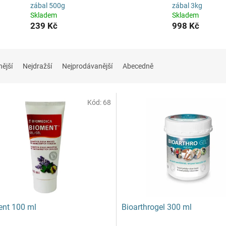
zábal 500g
zábal 3kg
Skladem
Skladem
239 Kč
998 Kč
nější
Nejdražší
Nejprodávanější
Abecedně
Kód:
68
nt 100 ml
Bioarthrogel 300 ml