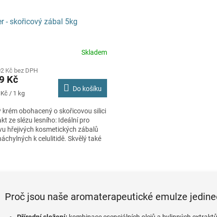
r - skořicový zábal 5kg
Skladem
rné
cení
02 Kč bez DPH
ktu
9 Kč
Do košíku
Kč / 1 kg
krém obohacený o skořicovou silici
ček.
akt ze slézu lesního: Ideální pro
vu hřejivých kosmetických zábalů
 náchylných k celulitidě. Skvělý také
O
v
l
á
Proč jsou naše aromaterapeutické emulze jedin
d
a
c