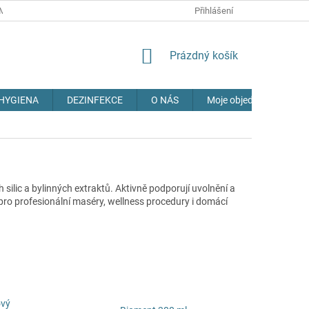
MÍNKY
OCHRANA OSOBNÍCH ÚDAJŮ
Přihlášení
DOPRAVA
NAPIŠTE 
NÁKUPNÍ
Prázdný košík
KOŠÍK
HYGIENA
DEZINFEKCE
O NÁS
Moje objednávka
ilic a bylinných extraktů. Aktivně podporují uvolnění a
 pro profesionální maséry, wellness procedury i domácí
ový