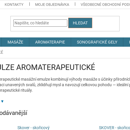
KONTAKTY
MOJE OBJEDNÁVKA
VŠEOBECNÉ OBCHODNÍ POD
HLEDAT
MASÁŽE
AROMATERAPIE
SONOGRAFICKÉ GELY
KÉ
LZE AROMATERAPEUTICKÉ
rapeutické masážní emulze kombinují výhody masáže s účinky přírodních s
ci unavených svalů, zklidňují mysl a navozují celkovou pohodu — ideální
rapeutické rituály.
odávanější
Skover - skořicový
SKOVER - skořic