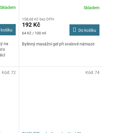
Skladem
Skladem
158,68 Kč bez DPH
192 Kč
 košíku
Do košíku
Měrná
64 Kč / 100 ml
cena:
ný na
Bylinný masážní gel při svalové námaze
pro
ácí
Kód:
72
Kód:
74