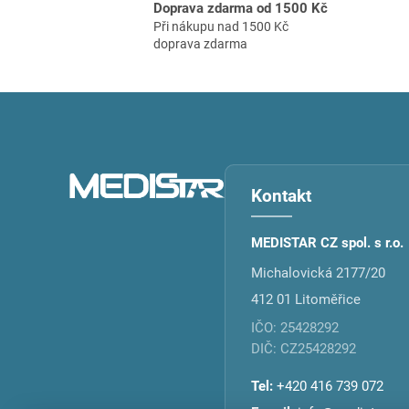
Doprava zdarma od 1500 Kč
Při nákupu nad 1500 Kč
doprava zdarma
Z
á
p
a
t
Kontakt
í
MEDISTAR CZ spol. s r.o.
Michalovická 2177/20
412 01 Litoměřice
IČO: 25428292
DIČ: CZ25428292
Tel:
+420 416 739 072