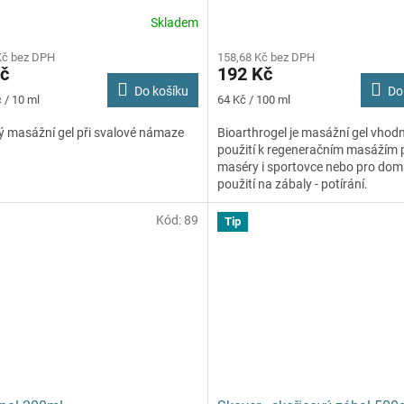
Skladem
Kč bez DPH
158,68 Kč bez DPH
č
192 Kč
Do košíku
Do
Měrná
 / 10 ml
64 Kč / 100 ml
cena:
ý masážní gel při svalové námaze
Bioarthrogel je masážní gel vhod
použití k regeneračním masážím 
maséry i sportovce nebo pro dom
použití na zábaly - potírání.
Kód:
89
Tip