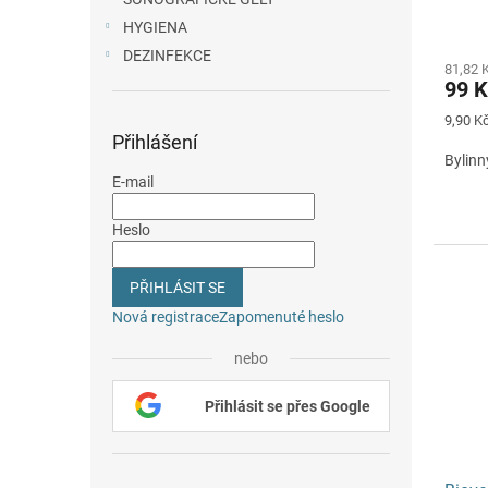
ů
HYGIENA
DEZINFEKCE
81,82 
99 K
Měrná
9,90 Kč
cena:
Přihlášení
Bylinn
E-mail
Heslo
PŘIHLÁSIT SE
Nová registrace
Zapomenuté heslo
nebo
Přihlásit se přes Google