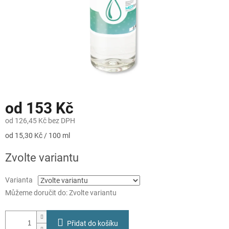
od
153 Kč
od
126,45 Kč
bez DPH
Měrná
od 15,30 Kč / 100 ml
cena:
Zvolte variantu
Varianta
Můžeme doručit do:
Zvolte variantu
Přidat do košíku