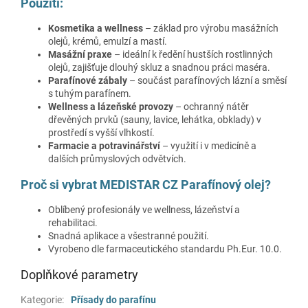
Použití:
Kosmetika a wellness
– základ pro výrobu masážních
olejů, krémů, emulzí a mastí.
Masážní praxe
– ideální k ředění hustších rostlinných
olejů, zajišťuje dlouhý skluz a snadnou práci maséra.
Parafínové zábaly
– součást parafínových lázní a směsí
s tuhým parafínem.
Wellness a lázeňské provozy
– ochranný nátěr
dřevěných prvků (sauny, lavice, lehátka, obklady) v
prostředí s vyšší vlhkostí.
Farmacie a potravinářství
– využití i v medicíně a
dalších průmyslových odvětvích.
Proč si vybrat MEDISTAR CZ Parafínový olej?
Oblíbený profesionály ve wellness, lázeňství a
rehabilitaci.
Snadná aplikace a všestranné použití.
Vyrobeno dle farmaceutického standardu Ph.Eur. 10.0.
Doplňkové parametry
Kategorie
:
Přísady do parafínu