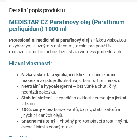
Detailní popis produktu
MEDISTAR CZ Parafínový olej (Paraffinum
perliquidum) 1000 ml
Profesionální medicinální parafínový olej
s nízkou viskozitou
a výbornými kluznými vlastnostmi, ideální pro použití v
masážní praxi, kosmetice, lázeňství a wellness procedurách.
Hlavní vlastnosti:
Nízká viskozita a vynikající skluz
– ulehčuje práci
maséra a zajišťuje dlouhotrvající komfort při masáži.
Neutrální a hypoalergenní
– bez vůně a chuti, čirý,
nedráždí pokožku.
Stabilní složení
– nepodléhá oxidaci, nereaguje s jinými
látkami.
100% čistý
– bez konzervantů, barviv, stabilizátorů a
jiných přidaných olejů.
Snadno mísitelný
– vhodný pro kombinaci s rostlinnými,
esenciálními a vonnými oleji.