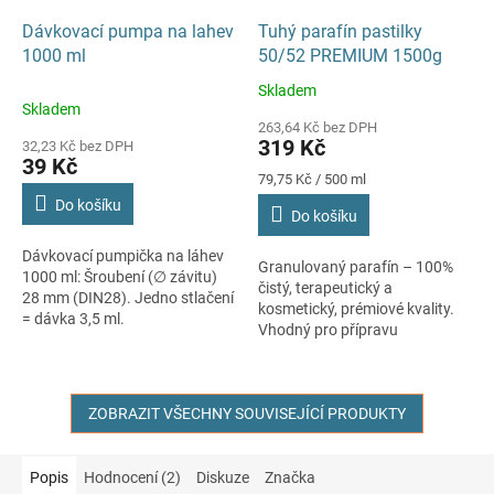
Dávkovací pumpa na lahev
Tuhý parafín pastilky
1000 ml
50/52 PREMIUM 1500g
Skladem
Průměrné
Skladem
hodnocení
263,64 Kč bez DPH
produktu
319 Kč
32,23 Kč bez DPH
je
39 Kč
5,0
Měrná
79,75 Kč / 500 ml
cena:
z
Do košíku
Do košíku
5
hvězdiček.
Dávkovací pumpička na láhev
Granulovaný parafín – 100%
1000 ml: Šroubení (∅ závitu)
čistý, terapeutický a
28 mm (DIN28). Jedno stlačení
kosmetický, prémiové kvality.
= dávka 3,5 ml.
Vhodný pro přípravu
parafínových lázní a zábalů.
Bod tání: 50–52 °C. Hmotnost
/objem náplně:...
ZOBRAZIT VŠECHNY SOUVISEJÍCÍ PRODUKTY
Popis
Hodnocení (2)
Diskuze
Značka