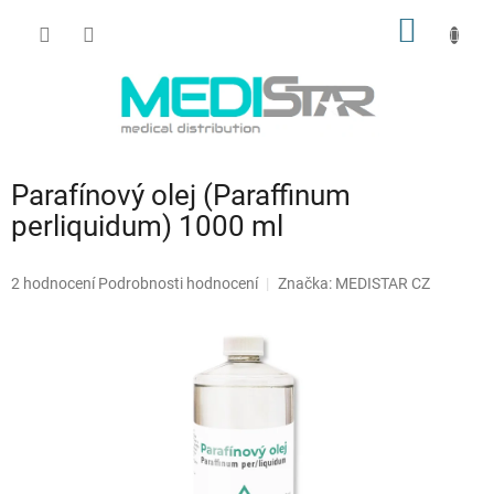
Přejít
NÁKUP
na
obsah
KOŠÍK
Parafínový olej (Paraffinum
perliquidum) 1000 ml
Průměrné
2 hodnocení
Podrobnosti hodnocení
Značka:
MEDISTAR CZ
hodnocení
produktu
je
5,0
z
5
hvězdiček.