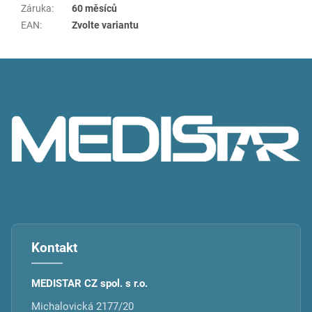
Záruka
:
60 měsíců
EAN
:
Zvolte variantu
Z
á
p
a
t
í
Kontakt
MEDISTAR CZ spol. s r.o.
Michalovická 2177/20