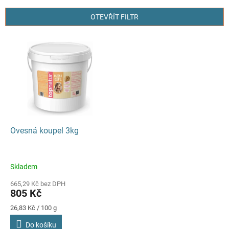
e
n
OTEVŘÍT FILTR
í
p
V
r
ý
o
p
d
i
u
s
k
p
t
r
ů
o
d
Ovesná koupel 3kg
u
k
t
Skladem
ů
665,29 Kč bez DPH
805 Kč
Měrná
26,83 Kč / 100 g
cena:
Do košíku