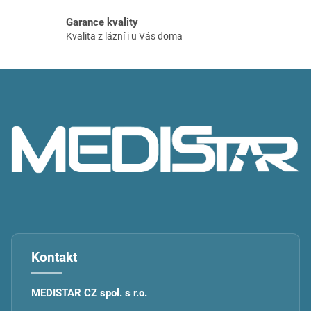
i
s
Garance kvality
u
Kvalita z lázní i u Vás doma
Z
á
p
a
t
í
Kontakt
MEDISTAR CZ spol. s r.o.