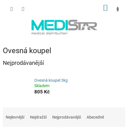
Přejít
NÁKUP
na
obsah
KOŠÍK
Ovesná koupel
Nejprodávanější
Ovesná koupel 3kg
Skladem
805 Kč
Ř
a
Nejlevnější
Nejdražší
Nejprodávanější
Abecedně
z