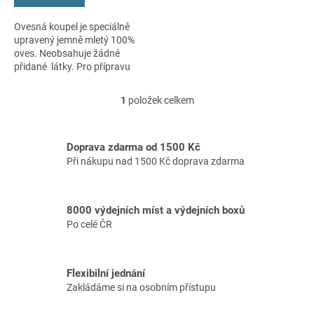
Ovesná koupel je speciálně
upravený jemně mletý 100%
oves. Neobsahuje žádné
přidané látky. Pro přípravu
zklidňujících koupelí a zábalů
při onemocněních kůže.
1
položek celkem
O
v
l
á
Doprava zdarma od 1500 Kč
d
Při nákupu nad 1500 Kč doprava zdarma
a
c
í
8000 výdejních míst a výdejních boxů
p
Po celé ČR
r
v
k
y
Flexibilní jednání
v
Zakládáme si na osobním přístupu
ý
p