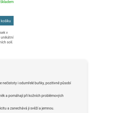
Skladem
 košíku
isek v
 unikátní
ích solí.
 nečistoty i odumřelé buňky, pozitivně působí
něk a pomáhají při kožních problémových
icitu a zanechává ji svěží a jemnou.