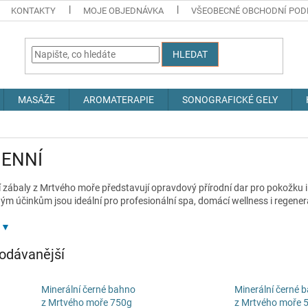
KONTAKTY
MOJE OBJEDNÁVKA
VŠEOBECNÉ OBCHODNÍ POD
HLEDAT
MASÁŽE
AROMATERAPIE
SONOGRAFICKÉ GELY
ENNÍ
 zábaly z Mrtvého moře představují opravdový přírodní dar pro pokožku 
m účinkům jsou ideální pro profesionální spa, domácí wellness i regenera
odávanější
Minerální černé bahno
Minerální černé 
z Mrtvého moře 750g
z Mrtvého moře 