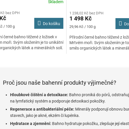
Skladem
rné
Průměrné
cení
hodnocení
 Kč bez DPH
1 238,02 Kč bez DPH
ktu
produktu
 Kč
1 498 Kč
je
Do košíku
Do
5,0
Měrná
č / 100 g
29,96 Kč / 100 g
z
cena:
5
ní černé bahno těžené z ložisek v
Přírodní černé bahno těžené z lož
ček.
hvězdiček.
 moři. Svým složením je to unikátní
Mrtvém moři. Svým složením je to
rganických látek a minerálních solí.
směs organických látek a mineráln
O
v
l
á
Proč jsou naše bahenní produkty výjimečné?
d
a
c
Hloubkové čištění a detoxikace:
Bahno proniká do pórů, odstraňuje
í
na lymfatický systém a podporuje detoxikaci pokožky.
p
Regenerace a antibakteriální péče:
Minerály podporují obnovu bu
r
stavech, jako je akné, ekzém či lupénka.
v
k
Hydratace a zjemnění:
Bahno hydratuje pokožku, zlepšuje její elast
y