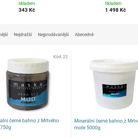
Skladem
Skladem
343 Kč
1 498 Kč
nější
Nejdražší
Nejprodávanější
Abecedně
Kód:
22
ální černé bahno z Mrtvého
Minerální černé bahno z Mrt
 750g
moře 5000g