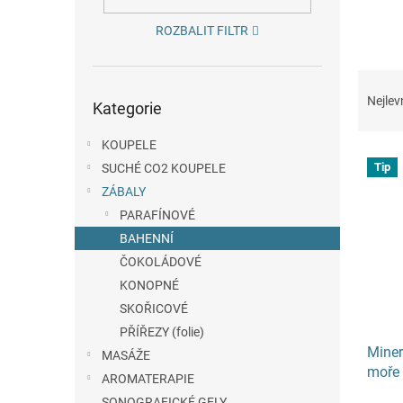
n
e
ROZBALIT FILTR
l
Ř
Přeskočit
a
Nejlev
Kategorie
kategorie
z
e
KOUPELE
V
n
Tip
SUCHÉ CO2 KOUPELE
ý
í
ZÁBALY
p
p
i
r
PARAFÍNOVÉ
s
o
BAHENNÍ
p
d
ČOKOLÁDOVÉ
r
u
KONOPNÉ
o
k
SKOŘICOVÉ
d
t
PŘÍŘEZY (folie)
u
ů
Miner
k
MASÁŽE
moře
t
AROMATERAPIE
ů
SONOGRAFICKÉ GELY