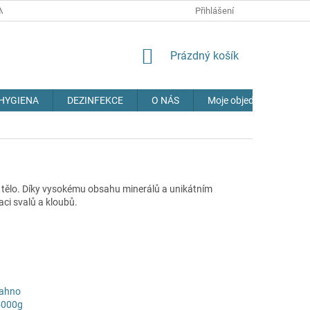
MÍNKY
OCHRANA OSOBNÍCH ÚDAJŮ
Přihlášení
DOPRAVA
NAPIŠTE 
NÁKUPNÍ
Prázdný košík
KOŠÍK
HYGIENA
DEZINFEKCE
O NÁS
Moje objednávka
i tělo. Díky vysokému obsahu minerálů a unikátním
ci svalů a kloubů.
bahno
5000g