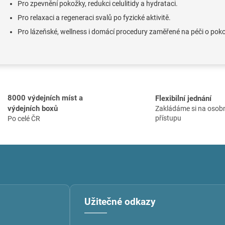
Pro zpevnění pokožky, redukci celulitidy a hydrataci.
Pro relaxaci a regeneraci svalů po fyzické aktivitě.
Pro lázeňské, wellness i domácí procedury zaměřené na péči o poko
8000 výdejních míst a
Flexibilní jednání
výdejních boxů
Zakládáme si na osob
přístupu
Po celé ČR
Užitečné odkazy