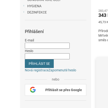
Průmě
HYGIENA
hodno
283,47
produ
DEZINFEKCE
343
je
5,0
Měrná
45,73 K
z
cena:
5
Přihlášení
Přírod
hvězdi
Mrtvém
směs o
E-mail
Heslo
PŘIHLÁSIT SE
Nová registrace
Zapomenuté heslo
nebo
Přihlásit se přes Google