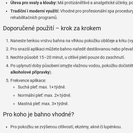
Úleva pro svaly a klouby:
Má protizánětlivé a analgetické účinky, po
v
ý
Tradiční i moderní využití:
Vhodné pro profesionální spa procedury,
p
rehabilitačních programů.
i
s
Doporučené použití – krok za krokem
u
Naneste tenkou vrstvu bahna na vlhkou pokožku obličeje a krku (vy
Pro snazší aplikaci můžete bahno naředit destilovanou nebo přev
Nechte působit 15–20 minut, u citlivé pleti pouze do zaschnutí.
Po uplynutí doby působení smyjte vlažnou vodou, pokožku dočistěte 
alkoholové přípravky
).
Frekvence aplikace:
Suchá pleť: max. 1× týdně.
Normální pleť: max. 2× týdně.
Mastná pleť: max. 3× týdně.
Pro koho je bahno vhodné?
Pro pokožku se zvýšenou citlivostí, ekzémy, akné či lupénkou.