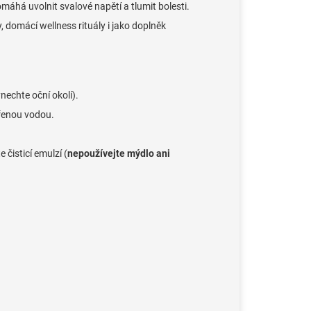
máhá uvolnit svalové napětí a tlumit bolesti.
 domácí wellness rituály i jako doplněk
nechte oční okolí).
ařenou vodou.
čisticí emulzí (
nepoužívejte mýdlo ani