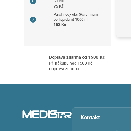
500ml
75 Kč
Parafínový olej (Paraffinum
perliquidum) 1000 ml
153 Kč
Doprava zdarma od 1500 Kč
Při nákupu nad 1500 Kč
doprava zdarma
Z
á
p
a
t
Kontakt
í