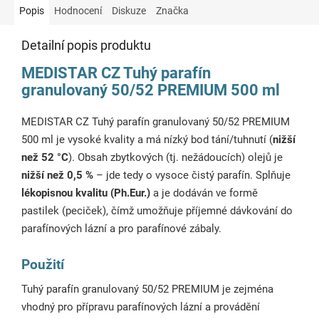
Popis
Hodnocení
Diskuze
Značka
Detailní popis produktu
MEDISTAR CZ Tuhý parafín
granulovaný 50/52 PREMIUM 500 ml
MEDISTAR CZ Tuhý parafín granulovaný 50/52 PREMIUM
500 ml je vysoké kvality a má nízký bod tání/tuhnutí (
nižší
než 52 °C
). Obsah zbytkových (tj. nežádoucích) olejů je
nižší než 0,5 %
– jde tedy o vysoce čistý parafín. Splňuje
lékopisnou kvalitu (Ph.Eur.)
a je dodáván ve formě
pastilek (peciček), čímž umožňuje příjemné dávkování do
parafínových lázní a pro parafínové zábaly.
Použití
Tuhý parafín granulovaný 50/52 PREMIUM je zejména
vhodný pro přípravu parafínových lázní a provádění