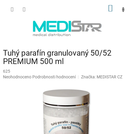
Přejít
NÁKUP
na
obsah
KOŠÍK
Tuhý parafín granulovaný 50/52
PREMIUM 500 ml
625
Průměrné
Neohodnoceno
Podrobnosti hodnocení
Značka:
MEDISTAR CZ
hodnocení
produktu
je
0,0
z
5
hvězdiček.