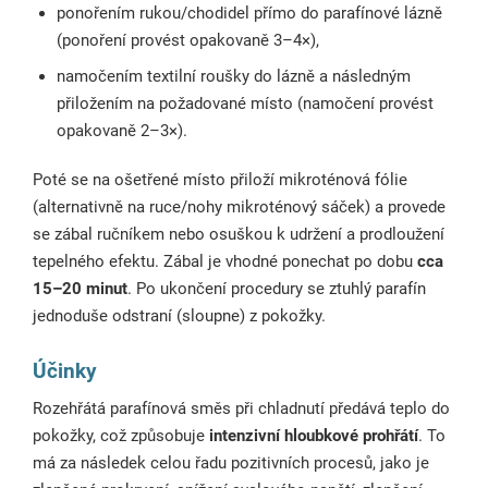
ponořením rukou/chodidel přímo do parafínové lázně
(ponoření provést opakovaně 3–4×),
namočením textilní roušky do lázně a následným
přiložením na požadované místo (namočení provést
opakovaně 2–3×).
Poté se na ošetřené místo přiloží mikroténová fólie
(alternativně na ruce/nohy mikroténový sáček) a provede
se zábal ručníkem nebo osuškou k udržení a prodloužení
tepelného efektu. Zábal je vhodné ponechat po dobu
cca
15–20 minut
. Po ukončení procedury se ztuhlý parafín
jednoduše odstraní (sloupne) z pokožky.
Účinky
Rozehřátá parafínová směs při chladnutí předává teplo do
pokožky, což způsobuje
intenzivní hloubkové prohřátí
. To
má za následek celou řadu pozitivních procesů, jako je