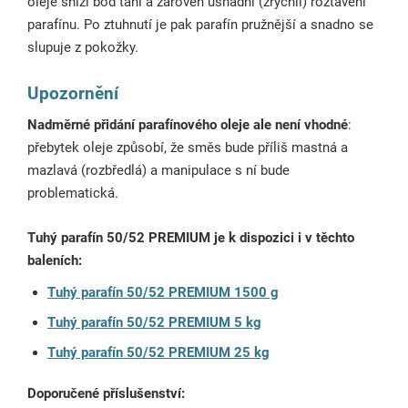
oleje sníží bod tání a zároveň usnadní (zrychlí) roztavení
parafínu. Po ztuhnutí je pak parafín pružnější a snadno se
slupuje z pokožky.
Upozornění
Nadměrné přidání parafínového oleje ale není vhodné
:
přebytek oleje způsobí, že směs bude příliš mastná a
mazlavá (rozbředlá) a manipulace s ní bude
problematická.
Tuhý parafín 50/52 PREMIUM je k dispozici i v těchto
baleních:
Tuhý parafín 50/52 PREMIUM 1500 g
Tuhý parafín 50/52 PREMIUM 5 kg
Tuhý parafín 50/52 PREMIUM 25 kg
Doporučené příslušenství: