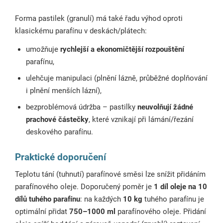
Forma pastilek (granulí) má také řadu výhod oproti
klasickému parafínu v deskách/plátech:
umožňuje
rychlejší a ekonomičtější rozpouštění
parafínu,
ulehčuje manipulaci (plnění lázně, průběžné doplňování
i plnění menších lázní),
bezproblémová údržba – pastilky
neuvolňují žádné
prachové částečky
, které vznikají při lámání/řezání
deskového parafínu.
Praktické doporučení
Teplotu tání (tuhnutí) parafínové směsi lze snížit přidáním
parafínového oleje. Doporučený poměr je
1 díl oleje na 10
dílů tuhého parafínu
: na každých
10 kg
tuhého parafínu je
optimální přidat
750–1000 ml
parafínového oleje. Přidání