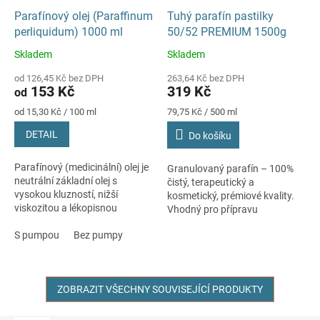
Parafínový olej (Paraffinum
Tuhý parafín pastilky
perliquidum) 1000 ml
50/52 PREMIUM 1500g
Skladem
Skladem
Průměrné
Průměrné
hodnocení
hodnocení
od 126,45 Kč bez DPH
263,64 Kč bez DPH
produktu
produktu
153 Kč
319 Kč
od
je
je
5,0
5,0
Měrná
Měrná
od 15,30 Kč / 100 ml
79,75 Kč / 500 ml
cena:
cena:
z
z
DETAIL
Do košíku
5
5
hvězdiček.
hvězdiček.
Parafínový (medicinální) olej je
Granulovaný parafín – 100%
neutrální základní olej s
čistý, terapeutický a
vysokou kluzností, nižší
kosmetický, prémiové kvality.
viskozitou a lékopisnou
Vhodný pro přípravu
kvalitou (Ph.Eur. 10.0).
parafínových lázní a zábalů.
S pumpou
Bez pumpy
Bod tání: 50–52 °C. Hmotnost
/objem náplně:...
ZOBRAZIT VŠECHNY SOUVISEJÍCÍ PRODUKTY