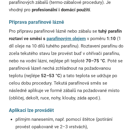
parafínových zábalů (termo-zábalové procedury). Je
vhodný pro
profesionální i domácí použití
.
Příprava parafínové lázně
Pro přípravu parafínové lázně nebo zábalu se
tuhý parafín
roztaví ve směsi s
parafínovým olejem
v poměru
1:10
(1
díl oleje na 10 dílů tuhého parafínu). Roztavení parafínu do
zcela tekutého stavu lze provést buď v ohřívači parafínu,
nebo na vodní lázni, nejlépe při teplotě
70–75 °C
. Poté se
parafínová lázeň nechá zchladnout na požadovanou
teplotu (nejlépe
52–53 °C
) a tato teplota se udržuje po
celou dobu procedury. Tekutá parafínová směs se
následně aplikuje ve formě zábalů na požadované místo
(obličej, dekolt, ruce, nohy, klouby, záda apod.).
Aplikaci lze provádět
přímým nanesením, např. pomocí štětce (potírání
provést opakovaně ve 2–3 vrstvách),