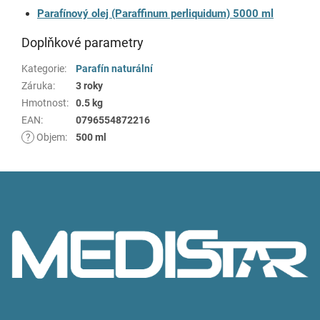
Parafínový olej (Paraffinum perliquidum) 5000 ml
Doplňkové parametry
Kategorie
:
Parafín naturální
Záruka
:
3 roky
Hmotnost
:
0.5 kg
EAN
:
0796554872216
?
Objem
:
500 ml
Z
á
p
a
t
í