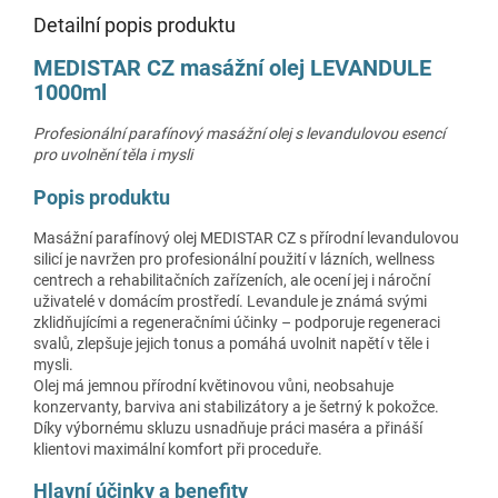
Detailní popis produktu
MEDISTAR CZ masážní olej LEVANDULE
1000ml
Profesionální parafínový masážní olej s levandulovou esencí
pro uvolnění těla i mysli
Popis produktu
Masážní parafínový olej MEDISTAR CZ s přírodní levandulovou
silicí je navržen pro profesionální použití v lázních, wellness
centrech a rehabilitačních zařízeních, ale ocení jej i nároční
uživatelé v domácím prostředí. Levandule je známá svými
zklidňujícími a regeneračními účinky – podporuje regeneraci
svalů, zlepšuje jejich tonus a pomáhá uvolnit napětí v těle i
mysli.
Olej má jemnou přírodní květinovou vůni, neobsahuje
konzervanty, barviva ani stabilizátory a je šetrný k pokožce.
Díky výbornému skluzu usnadňuje práci maséra a přináší
klientovi maximální komfort při proceduře.
Hlavní účinky a benefity