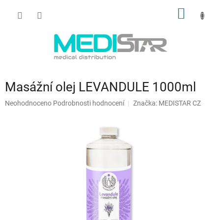
Přejít
NÁKUP
na
obsah
KOŠÍK
Masážní olej LEVANDULE 1000ml
Průměrné
Neohodnoceno
Podrobnosti hodnocení
Značka:
MEDISTAR CZ
hodnocení
produktu
je
0,0
z
5
hvězdiček.