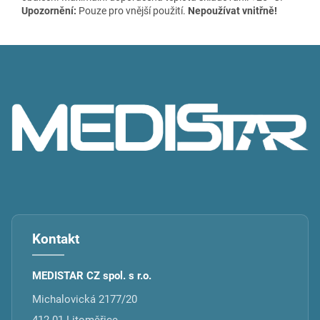
Upozornění:
Pouze pro vnější použití.
Nepoužívat vnitřně!
Z
á
p
a
t
í
Kontakt
MEDISTAR CZ spol. s r.o.
Michalovická 2177/20
412 01 Litoměřice