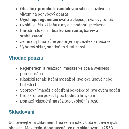
Obsahuje
přírodní levandulovou silici
s pozitivním
vlivem na pohybový aparát
Urychluje regeneraci svalů
a zlepšuje svalový tonus
Uvolňuje tělo, zklidňuje mysl a podporuje relaxaci
Přírodní složení –
bez konzervantů, barviv a
stabilizátorů
Jemná bylinná vůně pro příjemný zážitek z masáže
Výborný skluz, snadná roztíratelnost
Vhodné použití
Regenerační a relaxační masáže ve spa a wellness
procedurách
Klasická rehabilitační masáž při svalové únavě nebo
bolestech
Sportovní masáž a ošetření pokožky při svalovém napětí
Pro zklidnění pokožky po bodnutí hmyzem
Domácí relaxační masáž pro uvolnění stresu
Skladování
Uchovávejte na chladném, tmavém místě v dobře uzavřených
obalech. Maximální doporučená teplota skladování: +25 °C.