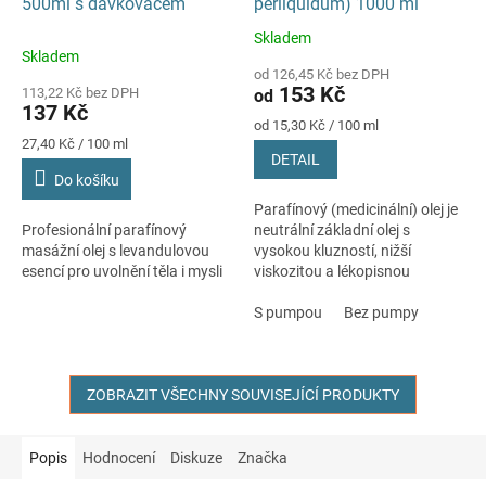
500ml s dávkovačem
perliquidum) 1000 ml
Skladem
Průměrné
Skladem
hodnocení
od 126,45 Kč bez DPH
produktu
153 Kč
113,22 Kč bez DPH
od
je
137 Kč
5,0
Měrná
od 15,30 Kč / 100 ml
Měrná
cena:
z
27,40 Kč / 100 ml
DETAIL
cena:
5
Do košíku
hvězdiček.
Parafínový (medicinální) olej je
Profesionální parafínový
neutrální základní olej s
masážní olej s levandulovou
vysokou kluzností, nižší
esencí pro uvolnění těla i mysli
viskozitou a lékopisnou
kvalitou (Ph.Eur. 10.0).
S pumpou
Bez pumpy
ZOBRAZIT VŠECHNY SOUVISEJÍCÍ PRODUKTY
Popis
Hodnocení
Diskuze
Značka