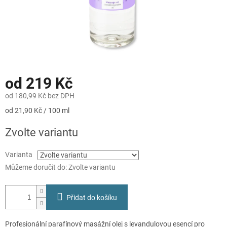
od
219 Kč
od
180,99 Kč
bez DPH
Měrná
od 21,90 Kč / 100 ml
cena:
Zvolte variantu
Varianta
Můžeme doručit do:
Zvolte variantu
Přidat do košíku
Profesionální parafínový masážní olej s levandulovou esencí pro