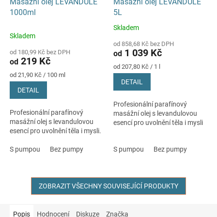
Masážní olej LEVANDULE
Masážní olej LEVANDULE
1000ml
5L
Skladem
Průměrné
Skladem
hodnocení
od 858,68 Kč bez DPH
produktu
1 039 Kč
od 180,99 Kč bez DPH
od
je
219 Kč
od
5,0
Měrná
od 207,80 Kč / 1 l
Měrná
cena:
z
od 21,90 Kč / 100 ml
DETAIL
cena:
5
DETAIL
hvězdiček.
Profesionální parafínový
Profesionální parafínový
masážní olej s levandulovou
masážní olej s levandulovou
esencí pro uvolnění těla i mysli
esencí pro uvolnění těla i mysli.
S pumpou
Bez pumpy
S pumpou
Bez pumpy
ZOBRAZIT VŠECHNY SOUVISEJÍCÍ PRODUKTY
Popis
Hodnocení
Diskuze
Značka