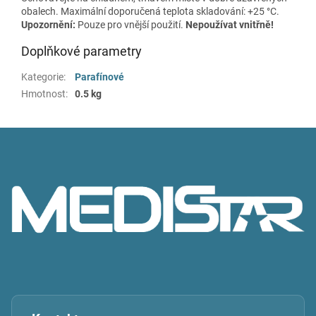
obalech. Maximální doporučená teplota skladování: +25 °C.
Upozornění:
Pouze pro vnější použití.
Nepoužívat vnitřně!
Doplňkové parametry
Kategorie
:
Parafínové
Hmotnost
:
0.5 kg
Z
á
p
a
t
í