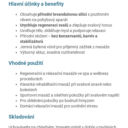
Hlavní účinky a benefity
Obsahuje
přírodní levandulovou silici
s pozitivním
vlivem na pohybový aparát
Urychluje regeneraci svalů
a zlepšuje svalový tonus
Uvolňuje tělo, zklidňuje mysl a podporuje relaxaci
Přírodní složení –
bez konzervantů, barviv a
stabilizátorů
Jemná bylinná vůně pro příjemný zážitek z masáže
Výborný skluz, snadná roztíratelnost
Vhodné použití
Regenerační a relaxační masáže ve spa a wellness
procedurách
Klasická rehabilitační masáž při svalové únavě nebo
bolestech
Sportovní masáž a ošetření pokožky při svalovém napětí
Pro zklidnění pokožky po bodnutí hmyzem
Domácí relaxační masáž pro uvolnění stresu
Skladování
Uchovávejte na chladném, tmavém místě v dobře uzavřených