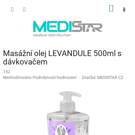
Přejít
NÁKUP
na
obsah
KOŠÍK
Masážní olej LEVANDULE 500ml s
dávkovačem
152
Průměrné
Neohodnoceno
Podrobnosti hodnocení
Značka:
MEDISTAR CZ
hodnocení
produktu
je
0,0
z
5
hvězdiček.