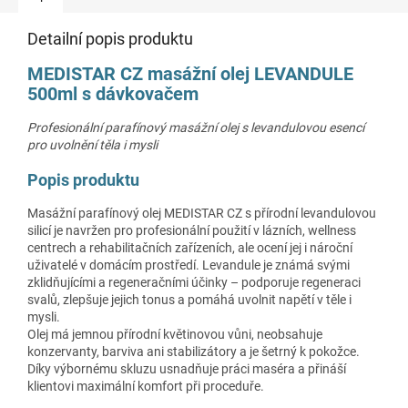
Detailní popis produktu
MEDISTAR CZ masážní olej LEVANDULE
500ml s dávkovačem
Profesionální parafínový masážní olej s levandulovou esencí
pro uvolnění těla i mysli
Popis produktu
Masážní parafínový olej MEDISTAR CZ s přírodní levandulovou
silicí je navržen pro profesionální použití v lázních, wellness
centrech a rehabilitačních zařízeních, ale ocení jej i nároční
uživatelé v domácím prostředí. Levandule je známá svými
zklidňujícími a regeneračními účinky – podporuje regeneraci
svalů, zlepšuje jejich tonus a pomáhá uvolnit napětí v těle i
mysli.
Olej má jemnou přírodní květinovou vůni, neobsahuje
konzervanty, barviva ani stabilizátory a je šetrný k pokožce.
Díky výbornému skluzu usnadňuje práci maséra a přináší
klientovi maximální komfort při proceduře.