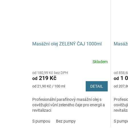
Masážní olej ZELENÝ ČAJ 1000ml
Masážn
Skladem
od 180,99 Kč bez DPH
od 858,6
219 Kč
1 0
od
od
Měrná
Měrná
od 21,90 Kč / 100 ml
DETAIL
od 207,80
cena:
cena:
Profesionální parafínový masážní olej s
Profesio
osvěžující vůní zeleného čaje pro energii a
osvěžují
revitalizaci
revitaliz
S pumpou
Bez pumpy
S pump