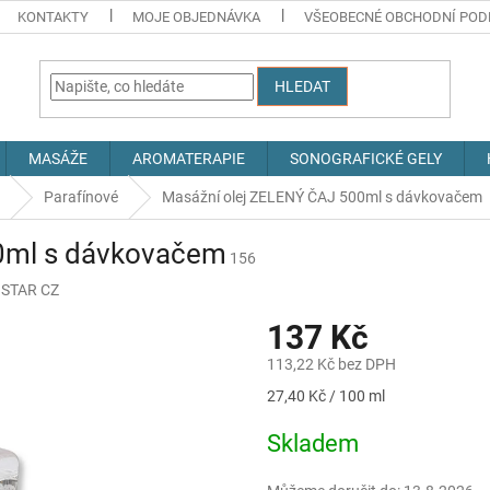
KONTAKTY
MOJE OBJEDNÁVKA
VŠEOBECNÉ OBCHODNÍ POD
HLEDAT
MASÁŽE
AROMATERAPIE
SONOGRAFICKÉ GELY
Parafínové
Masážní olej ZELENÝ ČAJ 500ml s dávkovačem
0ml s dávkovačem
156
STAR CZ
137 Kč
113,22 Kč bez DPH
Měrná
27,40 Kč / 100 ml
cena:
Skladem