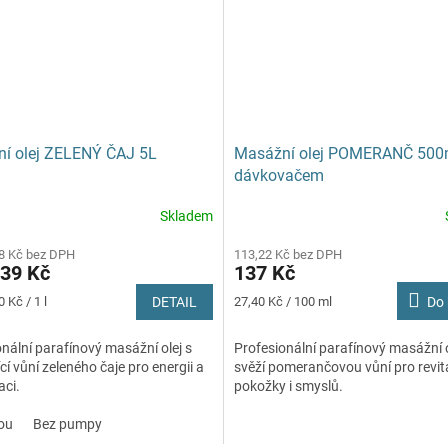
í olej ZELENÝ ČAJ 5L
Masážní olej POMERANČ 500
dávkovačem
Skladem
8 Kč bez DPH
113,22 Kč bez DPH
39 Kč
137 Kč
Měrná
 Kč / 1 l
DETAIL
27,40 Kč / 100 ml
Do 
cena:
nální parafínový masážní olej s
Profesionální parafínový masážní o
cí vůní zeleného čaje pro energii a
svěží pomerančovou vůní pro revita
aci.
pokožky i smyslů.
ou
Bez pumpy