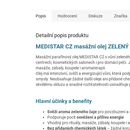
Popis
Hodnocení
Diskuze
Značka
Detailní popis produktu
MEDISTAR CZ masážní olej ZELENÝ
Masážní parafínový olej MEDISTAR CZ s vůní zeleného č
centrech, kosmetických salonech i pro domácí péči. J
masáže, zábaly, koupele i aromaterapii.
Olej má intenzivní, svěží a energizující vůni, která po
smysly. Neobsahuje žádné další oleje ani přidané chem
skvělému skluzu a snadné roztíratelnosti usnadňuje 
Hlavní účinky a benefity
Svěží aroma zeleného čaje
pro povzbuzení a 
Podporuje pocit
osvěžení a přílivu energie
Vhodný pro rituály, masáže, zábaly, koupele i 
Bez přidaných chemických látek
– žádné konze