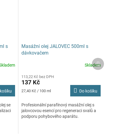
ml s
Masážní olej JALOVEC 500ml s
dávkovačem
Další
Skladem
Skladem
produkt
113,22 Kč bez DPH
137 Kč
Měrná
košíku
27,40 Kč / 100 ml
Do košíku
cena:
lej se
Profesionální parafínový masážní olej s
lizaci
jalovcovou esencí pro regeneraci svalů a
podporu pohybového aparátu.