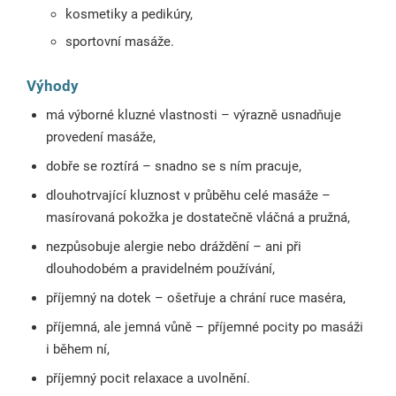
kosmetiky a pedikúry,
sportovní masáže.
Výhody
má výborné kluzné vlastnosti – výrazně usnadňuje
provedení masáže,
dobře se roztírá – snadno se s ním pracuje,
dlouhotrvající kluznost v průběhu celé masáže –
masírovaná pokožka je dostatečně vláčná a pružná,
nezpůsobuje alergie nebo dráždění – ani při
dlouhodobém a pravidelném používání,
příjemný na dotek – ošetřuje a chrání ruce maséra,
příjemná, ale jemná vůně – příjemné pocity po masáži
i během ní,
příjemný pocit relaxace a uvolnění.