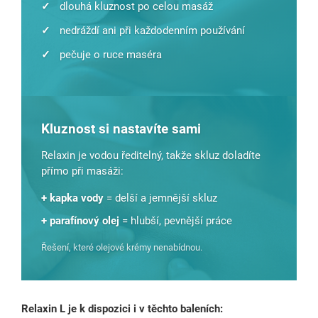
✓
dlouhá kluznost po celou masáž
✓
nedráždí ani při každodenním používání
✓
pečuje o ruce maséra
Kluznost si nastavíte sami
Relaxin je vodou ředitelný, takže skluz doladíte
přímo při masáži:
+ kapka vody
= delší a jemnější skluz
+ parafínový olej
= hlubší, pevnější práce
Řešení, které olejové krémy nenabídnou.
Relaxin L je k dispozici i v těchto baleních: