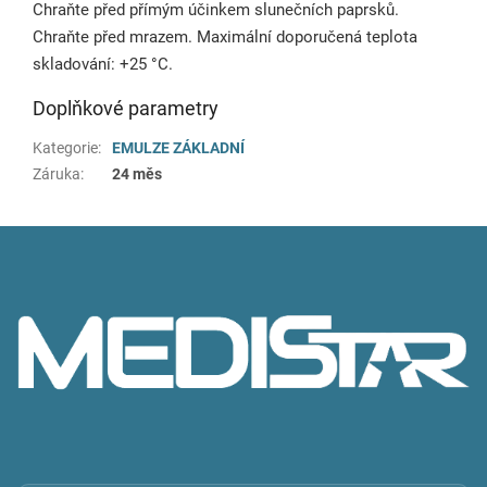
Chraňte před přímým účinkem slunečních paprsků.
Chraňte před mrazem. Maximální doporučená teplota
skladování: +25 °C.
Doplňkové parametry
Kategorie
:
EMULZE ZÁKLADNÍ
Záruka
:
24 měs
Z
á
p
a
t
í