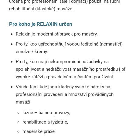
určená pro profesionální (ale i domácí) použití na ruční
rehabilitační (klasické) masáže.
Pro koho je RELAXIN určen
Relaxin je moderní přípravek pro maséry.
Pro ty, kdo upřednostňují vodou ředitelné (nemastící)
emulze / krémy.
Pro ty, kdo mají nekompromisní požadavky na
spolehlivost a nedráždivost masážního prostředku i při
vysoké zátěži a pravidelném a častém používání.
Všude tam, kde jsou kladeny vysoké nároky na
profesionální provedení a množství prováděných
masáží:
lázně – balneo provozy,
rehabilitace a fyziatrie,
masérské praxe,