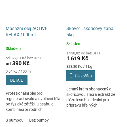
Masážní olej ACTIVE
Skover - skořicový zábal
RELAX 1000ml
5kg
Skladem
Průměrné
Skladem
hodnocení
1 338,02 Kč bez DPH
produktu
1 619 Kč
od 322,31 Kč bez DPH
je
390 Kč
od
5,0
Měrná
323,80 Kč / 1 kg
Měrná
cena:
z
0,04 Kč / 100 ml
cena:
Do košíku
5
DETAIL
hvězdiček.
Jemný krém obohacený o
Profesionální olej pro
skořicovou silici a extrakt ze
regeneraci svalů a uvolnění těla
slézu lesního: Ideální pro
po fyzické zátěži. Obsahuje
přípravu hřejivých
kombinaci přírodních
kosmetických zábalů partií
esenciálních olejů (meduňka,
náchylných k celulitidě. Skvělý
levandule, cedr).
S pumpou
Bez pumpy
také jako...