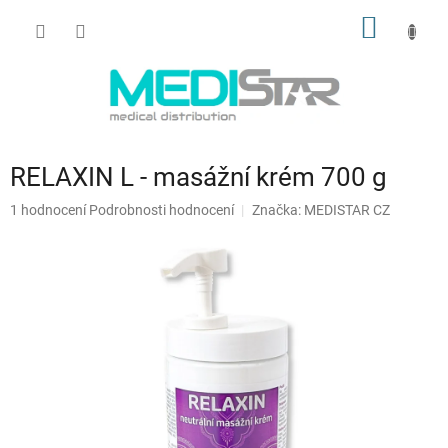
Přejít
NÁKUP
na
obsah
KOŠÍK
RELAXIN L - masážní krém 700 g
Průměrné
1 hodnocení
Podrobnosti hodnocení
Značka:
MEDISTAR CZ
hodnocení
produktu
je
5,0
z
5
hvězdiček.