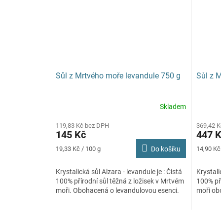
Sůl z Mrtvého moře levandule 750 g
Sůl z 
Skladem
119,83 Kč bez DPH
369,42 
145 Kč
447 
Měrná
Měrná
19,33 Kč / 100 g
Do košíku
14,90 Kč
cena:
cena:
Krystalická sůl Alzara - levandule je : Čistá
Krystali
100% přírodní sůl těžná z ložisek v Mrtvém
100% pří
moři. Obohacená o levandulovou esenci.
moři ob