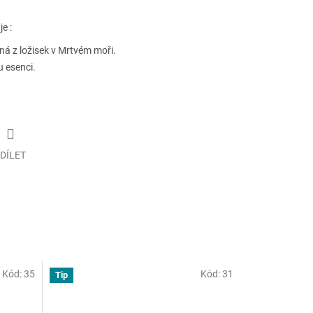
e :
žná z ložisek v Mrtvém moři.
 esenci.
DÍLET
Kód:
35
Kód:
31
Tip