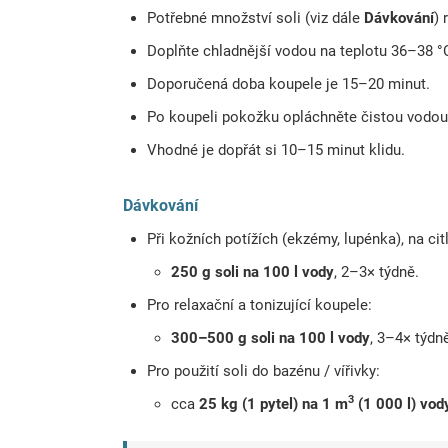
Potřebné množství soli (viz dále
Dávkování
) 
Doplňte chladnější vodou na teplotu 36–38 °
Doporučená doba koupele je 15–20 minut.
Po koupeli pokožku opláchněte čistou vodou
Vhodné je dopřát si 10–15 minut klidu.
Dávkování
Při kožních potížích (ekzémy, lupénka), na c
250 g soli na 100 l vody
, 2–3× týdně.
Pro relaxační a tonizující koupele:
300–500 g soli na 100 l vody
, 3–4× týdn
Pro použití soli do bazénu / vířivky:
3
cca
25 kg (1 pytel) na 1 m
(1 000 l) vod