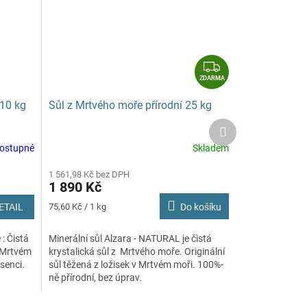
Z
D
ZDARMA
A
 10 kg
Sůl z Mrtvého moře přírodní 25 kg
R
Další
M
produkt
A
dostupné
Skladem
Průměrné
hodnocení
1 561,98 Kč bez DPH
produktu
1 890 Kč
je
5,0
Měrná
ETAIL
75,60 Kč / 1 kg
Do košíku
z
cena:
5
 : Čistá
Minerální sůl Alzara - NATURAL je čistá
hvězdiček.
v Mrtvém
krystalická sůl z Mrtvého moře. Originální
senci.
sůl těžená z ložisek v Mrtvém moři. 100%-
ně přírodní, bez úprav.