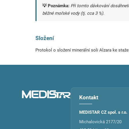
💡 Poznámka:
Při tomto dávkování dosáhnete
běžné mořské vody (tj. cca 3 %).
Složení
Protokol o složení minerální soli Alzara ke staže
Z
á
p
a
t
Kontakt
í
MEDISTAR CZ spol. s r.o.
Michalovická 2177/20