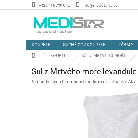
Přejít
+420 416 739 072
info@medistarcz.eu
na
obsah
KOUPELE
SUCHÉ CO2 KOUPELE
ZÁBALY
Domů
KOUPELE
SŮL Z MRTVÉHO MOŘE
Sůl z Mrtvého moře levandule
Průměrné
Neohodnoceno
Podrobnosti hodnocení
Značka:
Alza
hodnocení
produktu
je
0,0
z
5
hvězdiček.