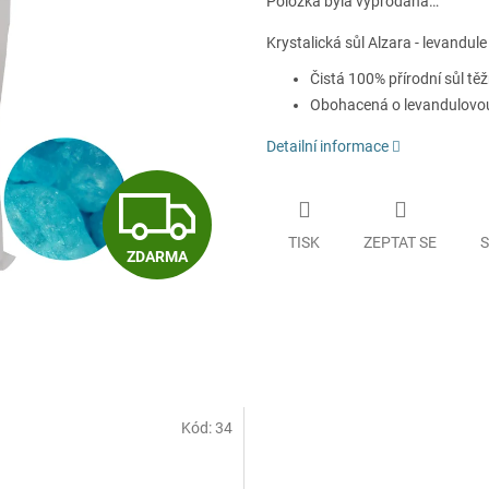
Položka byla vyprodána…
Krystalická sůl Alzara - levandule j
Čistá 100% přírodní sůl tě
Obohacená o levandulovou
Detailní informace
Z
TISK
ZEPTAT SE
S
ZDARMA
D
A
R
Kód:
34