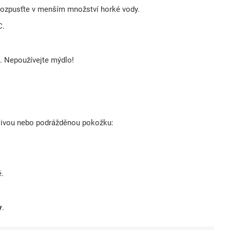
rozpusťte v menším množství horké vody.
C.
. Nepoužívejte mýdlo!
itlivou nebo podrážděnou pokožku:
ě.
y
.