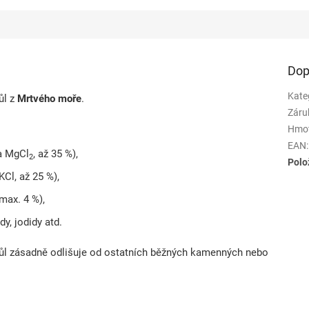
Dop
Kate
ůl z
Mrtvého moře
.
Záru
Hmo
EAN
:
a MgCl
, až 35 %),
2
Polo
Cl, až 25 %),
max. 4 %),
y, jodidy atd.
l zásadně odlišuje od ostatních běžných kamenných nebo