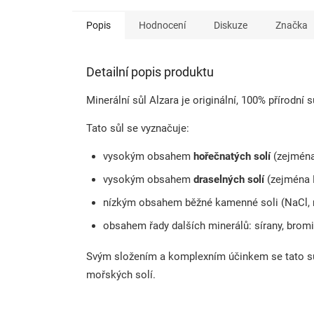
Popis
Hodnocení
Diskuze
Značka
Detailní popis produktu
Minerální sůl Alzara je originální, 100% přírodní s
Tato sůl se vyznačuje:
vysokým obsahem
hořečnatých solí
(zejmén
vysokým obsahem
draselných solí
(zejména K
nízkým obsahem běžné kamenné soli (NaCl, 
obsahem řady dalších minerálů: sírany, bromid
Svým složením a komplexním účinkem se tato sů
mořských solí.