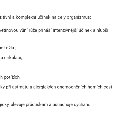
zitivní a komplexní účinek na celý organizmus:
tinovou vůní růže přináší intenzivnější účinek a hlubší
 pokožku,
 cirkulací,
h potížích,
nky při astmatu a alergických onemocněních horních cest
gicky, ulevuje průduškám a usnadňuje dýchání.