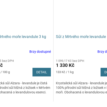
M
A
Mrtvého moře levandule 3 kg
Sůl z Mrtvého moře levandule
Brzy dostupné
Brzy 
Průměrné
hodnocení
Kč bez DPH
1 099,17 Kč bez DPH
produktu
Kč
1 330 Kč
je
5,0
Měrná
 / 100 g
DETAIL
133 Kč / 1 kg
D
z
cena:
5
cká sůl Alzara - levandule je čistá
Krystalická sůl Alzara - levandule je
hvězdiček.
rodní sůl těžná z ložisek v Mrtvém
100% přírodní sůl těžná z ložisek 
ohacená o levandulovou esenci.
moři. Obohacená o levandulovou e