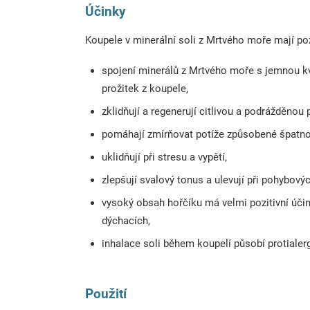
Účinky
Koupele v minerální soli z Mrtvého moře mají po
spojení minerálů z Mrtvého moře s jemnou kvě
prožitek z koupele,
zklidňují a regenerují citlivou a podrážděnou
pomáhají zmírňovat potíže způsobené špatnou
uklidňují při stresu a vypětí,
zlepšují svalový tonus a ulevují při pohybovýc
vysoký obsah hořčíku má velmi pozitivní úči
dýchacích,
inhalace soli během koupelí působí protialer
Použití