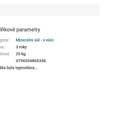
lňkové parametry
gorie
:
Minerální sůl - s vůní
ka
:
3 roky
tnost
:
25 kg
0796554865348
žka byla vyprodána…