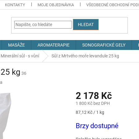
KONTAKTY
MOJE OBJEDNÁVKA
VŠEOBECNÉ OBCHODNÍ POD
HLEDAT
MASÁŽE
AROMATERAPIE
SONOGRAFICKÉ GELY
Minerální sůl - s vůní
Sůl z Mrtvého moře levandule 25 kg
 25 kg
36
ra
2 178 Kč
1 800 Kč bez DPH
Měrná
87,12 Kč / 1 kg
cena:
Brzy dostupné