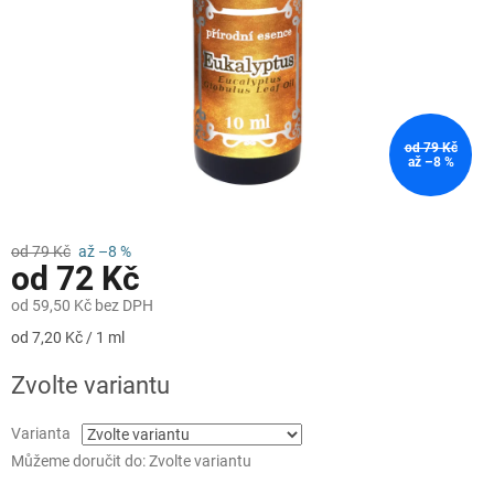
od 79 Kč
až –8 %
od 79 Kč
až –8 %
od
72 Kč
od
59,50 Kč
bez DPH
Měrná
od 7,20 Kč / 1 ml
cena:
Zvolte variantu
Varianta
Můžeme doručit do:
Zvolte variantu