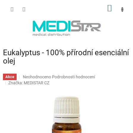
Přejít
NÁKUP
na
obsah
KOŠÍK
Eukalyptus - 100% přírodní esenciální
olej
Průměrné
Neohodnoceno
Podrobnosti hodnocení
Akce
hodnocení
Značka:
MEDISTAR CZ
produktu
je
0,0
z
5
hvězdiček.