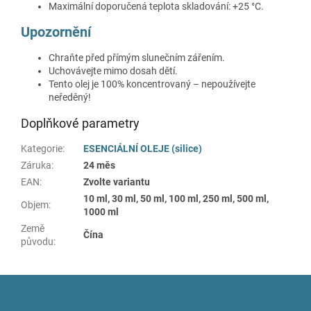
Maximální doporučená teplota skladování: +25 °C.
Upozornění
Chraňte před přímým slunečním zářením.
Uchovávejte mimo dosah dětí.
Tento olej je 100% koncentrovaný – nepoužívejte
neředěný!
Doplňkové parametry
Kategorie
:
ESENCIÁLNÍ OLEJE (silice)
Záruka
:
24 měs
EAN
:
Zvolte variantu
10 ml, 30 ml, 50 ml, 100 ml, 250 ml, 500 ml,
Objem
:
1000 ml
Země
Čína
původu
:
Z
á