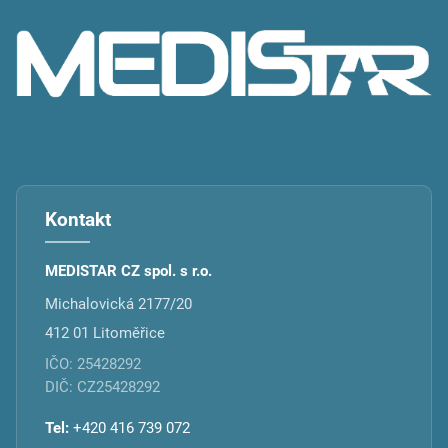
p
a
t
í
Kontakt
MEDISTAR CZ spol. s r.o.
Michalovická 2177/20
412 01 Litoměřice
IČO: 25428292
DIČ: CZ25428292
Tel:
+420 416 739 072