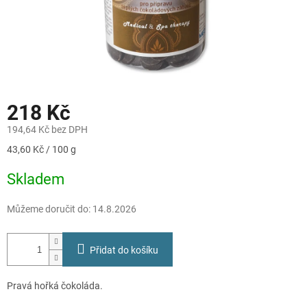
218 Kč
194,64 Kč bez DPH
Měrná
43,60 Kč / 100 g
cena:
Skladem
Můžeme doručit do:
14.8.2026
Přidat do košíku
Pravá hořká čokoláda.