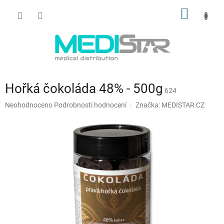
Přejít
NÁKUP
na
obsah
KOŠÍK
Hořká čokoláda 48% - 500g
624
Průměrné
Neohodnoceno
Podrobnosti hodnocení
Značka:
MEDISTAR CZ
hodnocení
produktu
je
0,0
z
5
hvězdiček.