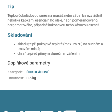
Tip
Teplou čokoládovou směs na masáž nebo zábal lze ozvláštnit
několika kapkami esenciálního oleje, např. pomerančového,
bergamotového, případně kokosovou nebo kávovou esencí!
Skladování
skladujte při pokojové teplotě (max. 25 °C) na suchém a
tmavém místě,
chraňte před přímým slunečním zářením.
Doplňkové parametry
Kategorie
:
ČOKOLÁDOVÉ
Hmotnost
:
0.5 kg
Z
á
p
a