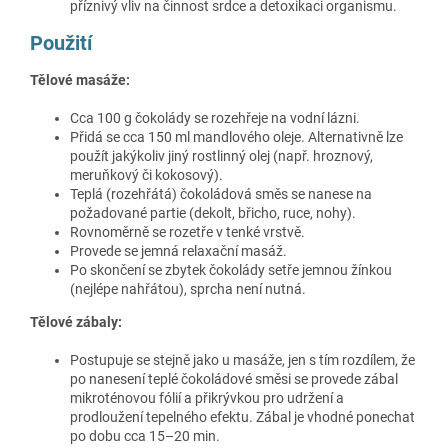
příznivý vliv na činnost srdce a detoxikaci organismu.
Použití
Tělové masáže:
Cca 100 g čokolády se rozehřeje na vodní lázni.
Přidá se cca 150 ml mandlového oleje. Alternativně lze
použít jakýkoliv jiný rostlinný olej (např. hroznový,
meruňkový či kokosový).
Teplá (rozehřátá) čokoládová směs se nanese na
požadované partie (dekolt, břicho, ruce, nohy).
Rovnoměrně se rozetře v tenké vrstvě.
Provede se jemná relaxační masáž.
Po skončení se zbytek čokolády setře jemnou žínkou
(nejlépe nahřátou), sprcha není nutná.
Tělové zábaly:
Postupuje se stejně jako u masáže, jen s tím rozdílem, že
po nanesení teplé čokoládové směsi se provede zábal
mikroténovou fólií a přikrývkou pro udržení a
prodloužení tepelného efektu. Zábal je vhodné ponechat
po dobu cca 15–20 min.