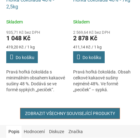
A
2,5kg
R
M
A
Skladem
Skladem
935,71 Kč bez DPH
2 569,64 Kč bez DPH
1 048 Kč
2 878 Kč
Měrná
Měrná
419,20 Kč / 1 kg
411,14 Kč / 1 kg
cena:
cena:
Do košíku
Do košíku
Pravá hořká čokoláda s
Pravá hořká čokoláda. Obsah
minimálním obsahem kakaové
celkové kakaové sušiny
sušiny 48 %. Dodává se ve
nejméně 48%. Ve formě
formě sypkých „peciček“.
„peciček“ – sypká.
ZOBRAZIT VŠECHNY SOUVISEJÍCÍ PRODUKTY
Popis
Hodnocení
Diskuze
Značka