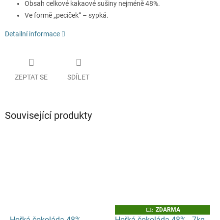
Obsah celkové kakaové sušiny nejméně 48%.
Ve formě „peciček“ – sypká.
Detailní informace
ZEPTAT SE
SDÍLET
Související produkty
Z
ZDARMA
D
Hořká čokoláda 48% -
Hořká čokoláda 48% - 7kg