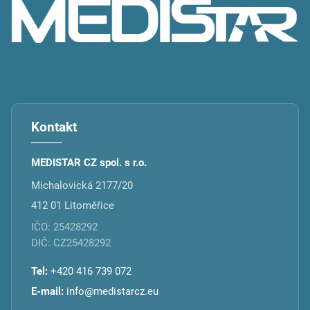
t
í
Kontakt
MEDISTAR CZ spol. s r.o.
Michalovická 2177/20
412 01 Litoměřice
IČO: 25428292
DIČ: CZ25428292
Tel:
+420 416 739 072
E-mail:
info@medistarcz.eu