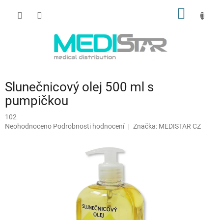
Přejít
NÁKUP
na
obsah
KOŠÍK
Slunečnicový olej 500 ml s
pumpičkou
102
Průměrné
Neohodnoceno
Podrobnosti hodnocení
Značka:
MEDISTAR CZ
hodnocení
produktu
je
0,0
z
5
hvězdiček.