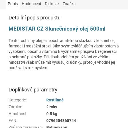
Popis
Hodnocení
Diskuze
Značka
Detailní popis produktu
MEDISTAR CZ Slunečnicový olej 500ml
Tento rostlinný olej je nepostradatelnou složkou v kosmetice,
farmacii i masážní praxi. Díky svým zvláčňujícím vlastnostem a
vysokému obsahu vitamínu E významně přispívá k regeneraci
a ochraně pokožky. Při dlouhodobém používání ve větším
množství však může mít vysušující účinky, proto je vhodné jej
používat s rozmyslem.
Doplňkové parametry
Kategorie
:
Rostlinné
Záruka
:
2 roky
Hmotnost
:
0.5 kg
EAN
:
0796554865744
Způsob zpracování
:
Rafinovaný