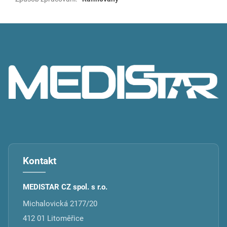
Z
á
p
a
t
í
Kontakt
MEDISTAR CZ spol. s r.o.
Michalovická 2177/20
412 01 Litoměřice