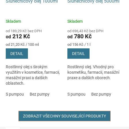
Slunečnicový olej 1000ml
Slunečnicový olej 5000ml
Skladem
Skladem
od 189,29 Kč bez DPH
od 696,43 Kč bez DPH
212 Kč
780 Kč
od
od
Měrná
Měrná
od 21,20 Kč / 100 ml
od 156 Kč / 1 l
cena:
cena:
DETAIL
DETAIL
Rostlinný olej s širokým
Rostlinný olej. Vhodný pro
využitím v kosmetice, farmacii,
kosmetiku, farmacii, masážní
masážní praxi a dalších
praxe a dalších oborech.
oblastech.
S pumpou
Bez pumpy
S pumpou
Bez pumpy
ZOBRAZIT VŠECHNY SOUVISEJÍCÍ PRODUKTY