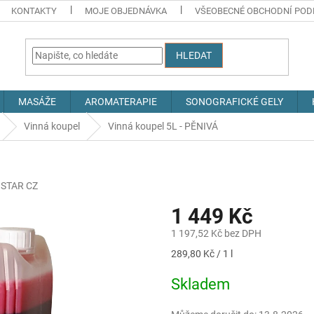
KONTAKTY
MOJE OBJEDNÁVKA
VŠEOBECNÉ OBCHODNÍ POD
HLEDAT
MASÁŽE
AROMATERAPIE
SONOGRAFICKÉ GELY
Vinná koupel
Vinná koupel 5L - PĚNIVÁ
STAR CZ
1 449 Kč
1 197,52 Kč bez DPH
Měrná
289,80 Kč / 1 l
cena:
Skladem