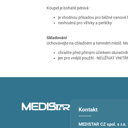
Koupel je bohatě pěnivá :
je vhodnou přísadou pro běžné vanové 
nevhodná pro vířivky a perličky
Skladování
Uchovávejte na chladném a temném místě. Ma
chraňte před přímým účinkem slunečního
jen pro vnější použítí - NEUŽÍVAT VNITŘ
Z
á
p
a
t
Kontakt
í
MEDISTAR CZ spol. s r.o.