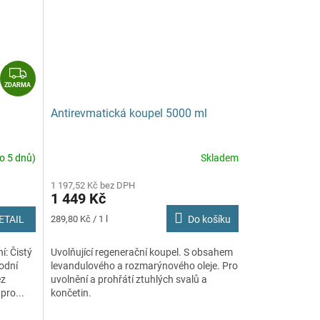
Z
D
ZDARMA
A
Antirevmatická koupel 5000 ml
R
M
A
o 5 dnů)
Skladem
Průměrné
hodnocení
1 197,52 Kč bez DPH
produktu
1 449 Kč
je
5,0
Měrná
ETAIL
289,80 Kč / 1 l
Do košíku
z
cena:
5
í: Čistý
Uvolňující regenerační koupel. S obsahem
hvězdiček.
rodní
levandulového a rozmarýnového oleje. Pro
ez
uvolnění a prohřátí ztuhlých svalů a
pro...
končetin.