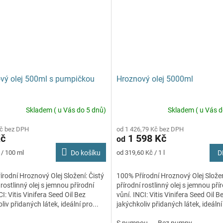
vý olej 500ml s pumpičkou
Hroznový olej 5000ml
Skladem ( u Vás do 5 dnů)
Skladem ( u Vás d
Kč bez DPH
od 1 426,79 Kč bez DPH
Kč
1 598 Kč
od
Měrná
 / 100 ml
Do košíku
od 319,60 Kč / 1 l
D
cena:
rodní Hroznový Olej Složení: Čistý
100% Přírodní Hroznový Olej Složen
 rostlinný olej s jemnou přírodní
přírodní rostlinný olej s jemnou pří
CI: Vitis Vinifera Seed Oil Bez
vůní. INCI: Vitis Vinifera Seed Oil B
liv přidaných látek, ideální pro...
jakýchkoliv přidaných látek, ideální 
S pumpou
Bez pumpy