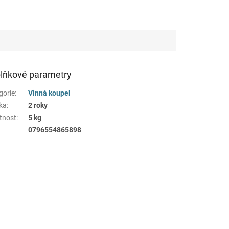
lňkové parametry
gorie
:
Vinná koupel
ka
:
2 roky
tnost
:
5 kg
0796554865898