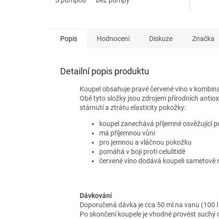
Popis
Hodnocení
Diskuze
Značka
Detailní popis produktu
Koupel obsahuje pravé červené víno v kombina
Obě tyto složky jsou zdrojem přírodních antiox
stárnutí a ztrátu elasticity pokožky:
koupel zanechává příjemné osvěžující p
má příjemnou vůni
pro jemnou a vláčnou pokožku
pomáhá v boji proti celulitidě
červené víno dodává koupeli sametově 
Dávkování
Doporučená dávka je cca 50 ml na vanu (100 l 
Po skončení koupele je vhodné provést suchý 