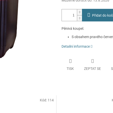
Můžeme doručit do:
13.8.2026
Přidat do koš
Pěnivá koupel.
S obsahem pravého červen
Detailní informace
TISK
ZEPTAT SE
S
Kód:
114