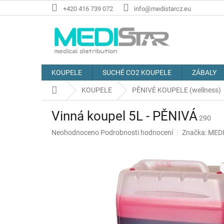
Přejít
+420 416 739 072
info@medistarcz.eu
na
obsah
KOUPELE
SUCHÉ CO2 KOUPELE
ZÁBALY
Domů
KOUPELE
PĚNIVÉ KOUPELE (wellness)
Vinná koupel 5L - PĚNIVÁ
290
Průměrné
Neohodnoceno
Podrobnosti hodnocení
Značka:
MEDI
hodnocení
produktu
je
0,0
z
5
hvězdiček.