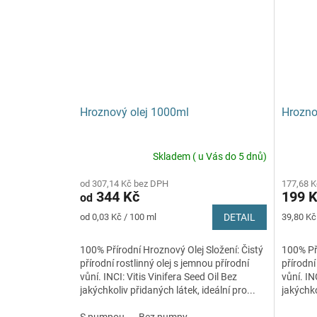
Hroznový olej 1000ml
Hrozno
Skladem ( u Vás do 5 dnů)
od 307,14 Kč bez DPH
177,68 
344 Kč
199 
od
Měrná
Měrná
od 0,03 Kč / 100 ml
DETAIL
39,80 Kč
cena:
cena:
100% Přírodní Hroznový Olej Složení: Čistý
100% Pří
přírodní rostlinný olej s jemnou přírodní
přírodní
vůní. INCI: Vitis Vinifera Seed Oil Bez
vůní. IN
jakýchkoliv přidaných látek, ideální pro...
jakýchko
S pumpou
Bez pumpy