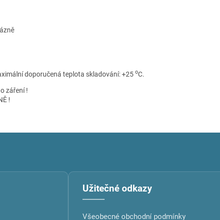
lázně
o
ximální doporučená teplota skladování: +25
C.
 záření !
NĚ !
Užitečné odkazy
Všeobecné obchodní podmínky