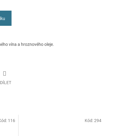
íku
ého vína a hroznového oleje.
DÍLET
Kód:
116
Kód:
294