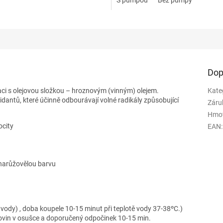
Dop
ci s olejovou složkou – hroznovým (vinným) olejem.
Kate
idantů, které účinně odbourávají volné radikály způsobující
Záru
Hmo
ocity
EAN
:
narůžovělou barvu
vody) , doba koupele 10-15 minut při teplotě vody 37-38ºC.)
ovin v osušce a doporučený odpočinek 10-15 min.