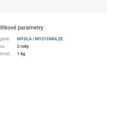
lňkové parametry
gorie
:
MÝDLA / MYCÍ EMULZE
ka
:
2 roky
tnost
:
1 kg