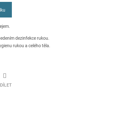
íku
lejem.
vedením dezinfekce rukou.
ienu rukou a celého těla.
DÍLET