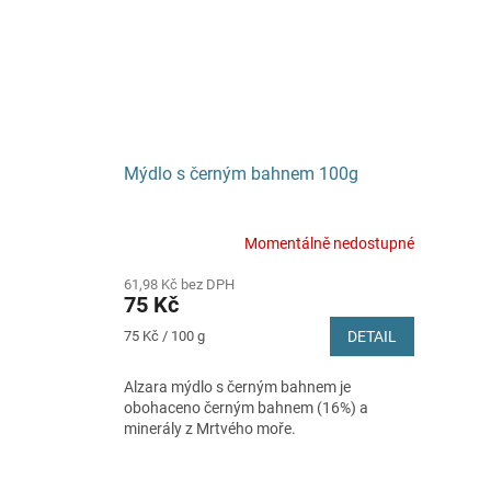
Mýdlo s černým bahnem 100g
Momentálně nedostupné
61,98 Kč bez DPH
75 Kč
Měrná
75 Kč / 100 g
DETAIL
cena:
Alzara mýdlo s černým bahnem je
obohaceno černým bahnem (16%) a
minerály z Mrtvého moře.