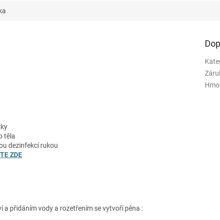
ka
Dop
Kate
Záru
Hmo
žky
 těla
ou dezinfekcí rukou
TE ZDE
a přidáním vody a rozetřením se vytvoří pěna :