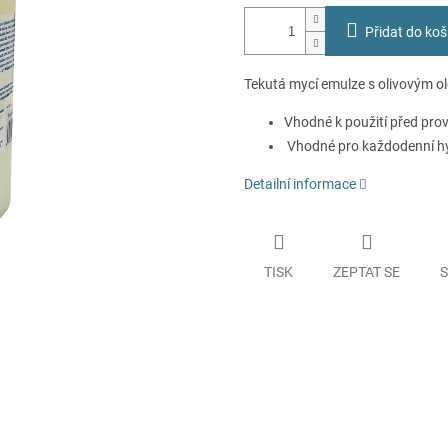
Přidat do koš
Tekutá mycí emulze s olivovým o
Vhodné k použití před pro
Vhodné pro každodenní hyg
Detailní informace
TISK
ZEPTAT SE
S