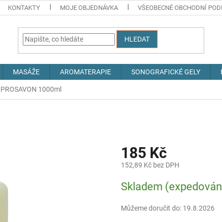
KONTAKTY
MOJE OBJEDNÁVKA
VŠEOBECNÉ OBCHODNÍ POD
HLEDAT
MASÁŽE
AROMATERAPIE
SONOGRAFICKÉ GELY
PROSAVON 1000ml
185 Kč
152,89 Kč bez DPH
Měrná
Skladem (expedováno
cena:
Můžeme doručit do:
19.8.2026