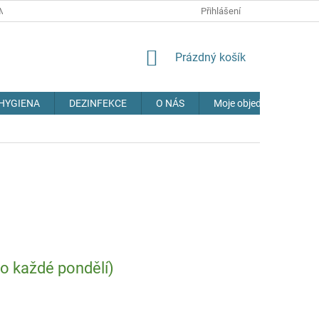
MÍNKY
OCHRANA OSOBNÍCH ÚDAJŮ
Přihlášení
DOPRAVA
NAPIŠTE 
NÁKUPNÍ
Prázdný košík
KOŠÍK
HYGIENA
DEZINFEKCE
O NÁS
Moje objednávka
 každé pondělí)