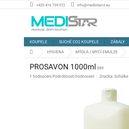
Přejít
+420 416 739 072
info@medistarcz.eu
na
obsah
KOUPELE
SUCHÉ CO2 KOUPELE
ZÁBALY
Domů
HYGIENA
MÝDLA / MYCÍ EMULZE
PROSAVON 1000ml
389
Průměrné
1 hodnocení
Podrobnosti hodnocení
Značka:
Schülke
hodnocení
produktu
je
5,0
z
5
hvězdiček.