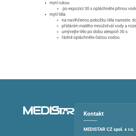
mytí rukou
po expozici 30 s opláchněte pitnou vo
mytí těla
na navlhčenou pokožku těla naneste d
přidáním malého množstváí vody a roze
umývejte tělo po dobu alespoň 30 s
řádně opláchněte čistou vodou
Z
á
p
a
t
Kontakt
í
MEDISTAR CZ spol. s r.o.