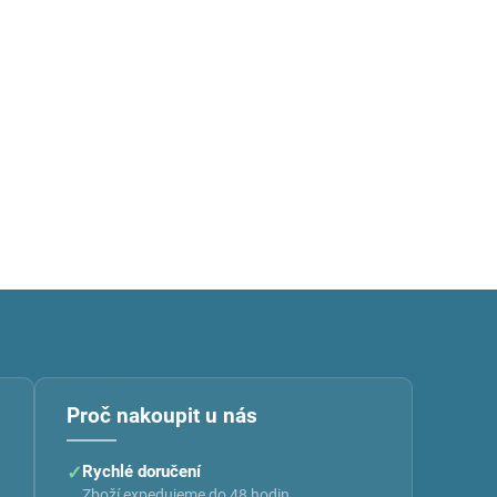
Proč nakoupit u nás
✓
Rychlé doručení
Zboží expedujeme do 48 hodin