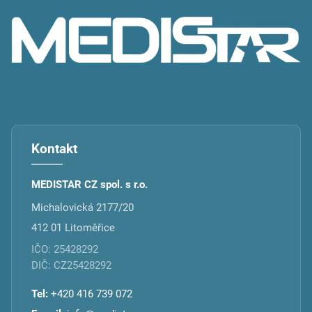
a
t
í
Kontakt
MEDISTAR CZ spol. s r.o.
Michalovická 2177/20
412 01 Litoměřice
IČO: 25428292
DIČ: CZ25428292
Tel:
+420 416 739 072