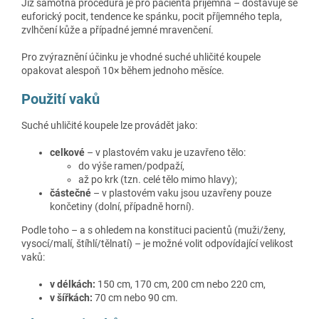
Již samotná procedura je pro pacienta příjemná – dostavuje se
euforický pocit, tendence ke spánku, pocit příjemného tepla,
zvlhčení kůže a případné jemné mravenčení.
Pro zvýraznění účinku je vhodné suché uhličité koupele
opakovat alespoň 10× během jednoho měsíce.
Použití vaků
Suché uhličité koupele lze provádět jako:
celkové
– v plastovém vaku je uzavřeno tělo:
do výše ramen/podpaží,
až po krk (tzn. celé tělo mimo hlavy);
částečné
– v plastovém vaku jsou uzavřeny pouze
končetiny (dolní, případně horní).
Podle toho – a s ohledem na konstituci pacientů (muži/ženy,
vysocí/malí, štíhlí/tělnatí) – je možné volit odpovídající velikost
vaků:
v délkách:
150 cm, 170 cm, 200 cm nebo 220 cm,
v šířkách:
70 cm nebo 90 cm.