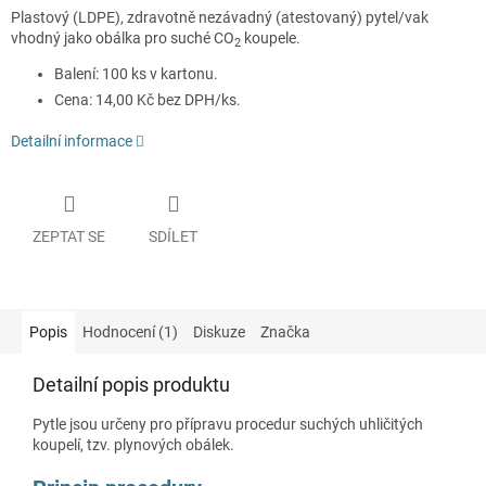
Plastový (LDPE), zdravotně nezávadný (atestovaný) pytel/vak
vhodný jako obálka pro suché CO
koupele.
2
Balení: 100 ks v kartonu.
Cena: 14,00 Kč bez DPH/ks.
Detailní informace
ZEPTAT SE
SDÍLET
Popis
Hodnocení (1)
Diskuze
Značka
Detailní popis produktu
Pytle jsou určeny pro přípravu procedur suchých uhličitých
koupelí, tzv. plynových obálek.