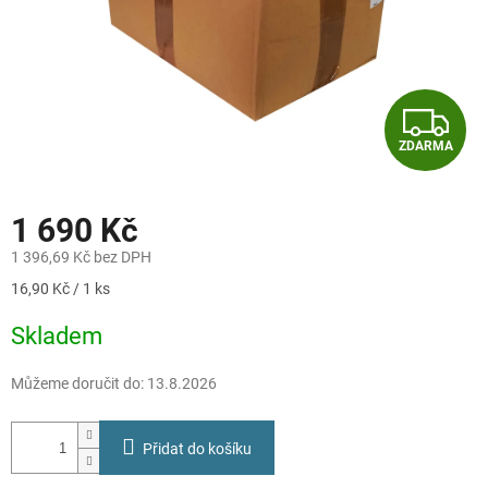
Z
ZDARMA
D
A
1 690 Kč
R
1 396,69 Kč bez DPH
Měrná
16,90 Kč / 1 ks
M
cena:
Skladem
A
Můžeme doručit do:
13.8.2026
Přidat do košíku