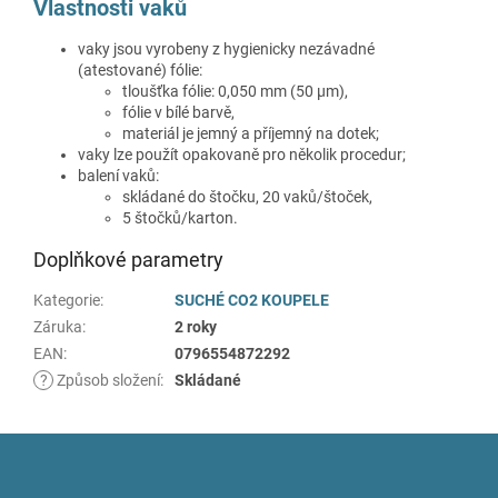
Vlastnosti vaků
vaky jsou vyrobeny z hygienicky nezávadné
(atestované) fólie:
tloušťka fólie: 0,050 mm (50 μm),
fólie v bílé barvě,
materiál je jemný a příjemný na dotek;
vaky lze použít opakovaně pro několik procedur;
balení vaků:
skládané do štočku, 20 vaků/štoček,
5 štočků/karton.
Doplňkové parametry
Kategorie
:
SUCHÉ CO2 KOUPELE
Záruka
:
2 roky
EAN
:
0796554872292
?
Způsob složení
:
Skládané
Z
á
p