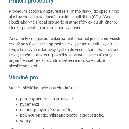
Princip procedury
Procedura spočívá v uzavření těla (mimo hlavy) do speciálního
plastového vaku naplněného oxidem uhličitým (CO₂). Vak
slouží jako vnější obal pro udržení atmosféry oxidu uhličitého,
které je pacient po určitou dobu vystaven.
Základní fyziologickou reakcí na tento podnět je rozšíření všech
cév až po vlásečnice, doprovázené zvýšením obsahu kyslíku v
krvi, a tím zvýšení dodávky kyslíku do všech tkání. Dochází tak
ke zvýšenému prokrvení pokožky, svalstva a všech tělesných
orgánů – včetně žláz s vnitřní sekrecí a mozku – dobře
okysličenou krví.
Vhodné pro
Suché uhličité koupele jsou vhodné na:
poruchy periferního prokrvení,
hypertenzi,
nemoci pohybového aparátu,
polyneuropatie, mikroangiopatie, algodystrofie,
varixy.