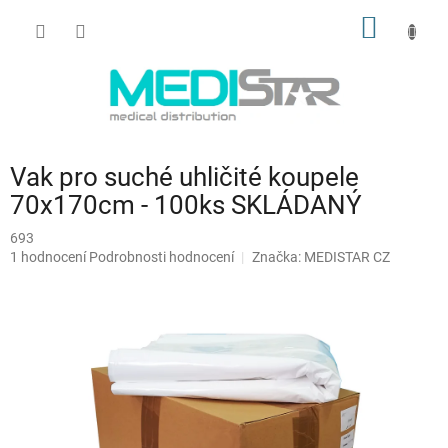
Přejít
NÁKUP
na
obsah
KOŠÍK
Vak pro suché uhličité koupele
70x170cm - 100ks SKLÁDANÝ
693
Průměrné
1 hodnocení
Podrobnosti hodnocení
Značka:
MEDISTAR CZ
hodnocení
produktu
je
5,0
z
5
hvězdiček.