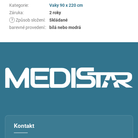
Kategorie
:
Vaky 90 x 220 cm
Záruka
:
2 roky
?
Způsob složení
:
Skládané
barevné provedení:
:
bílá nebo modrá
Z
á
p
a
t
í
Kontakt