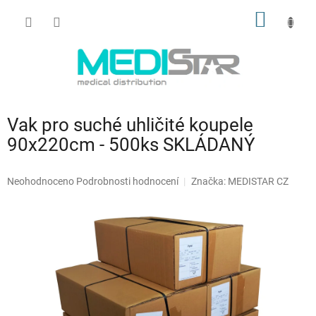
Přejít
NÁKUP
na
obsah
KOŠÍK
Vak pro suché uhličité koupele
90x220cm - 500ks SKLÁDANÝ
Průměrné
Neohodnoceno
Podrobnosti hodnocení
Značka:
MEDISTAR CZ
hodnocení
produktu
je
0,0
z
5
hvězdiček.