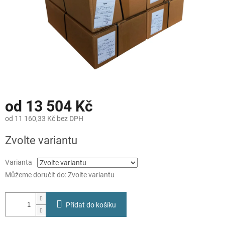
od
13 504 Kč
od
11 160,33 Kč
bez DPH
Měrná
Zvolte variantu
cena:
Varianta
Můžeme doručit do:
Zvolte variantu
Přidat do košíku