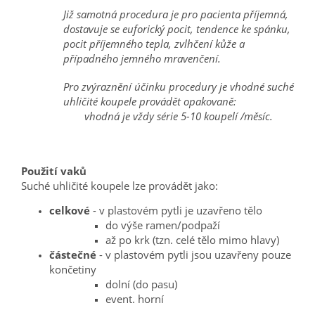
Již samotná procedura je pro pacienta příjemná,
dostavuje se euforický pocit, tendence ke spánku,
pocit příjemného tepla, zvlhčení kůže a
případného jemného mravenčení.
Pro zvýraznění účinku procedury je vhodné suché
uhličité koupele provádět opakovaně:
vhodná je vždy série 5-10 koupelí /měsíc.
Použití vaků
Suché uhličité koupele lze provádět jako:
celkové
- v plastovém pytli je uzavřeno tělo
do výše ramen/podpaží
až po krk (tzn. celé tělo mimo hlavy)
částečné
- v plastovém pytli jsou uzavřeny pouze
končetiny
dolní (do pasu)
event. horní