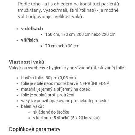
Podle toho - a i s ohledem na konstituci pacientů
(muži/ženy, vysocí/malí, štíhlí/tělnatí) -
je možné
volit odpovídající velikost vaků :
v délkách
150 cm, 170 cm, 200 cm nebo 220 cm
v šířkách
70 cm nebo 90 cm
Vlastnosti vaků
Vaky jsou vyrobeny z hygienicky nezávadné (atestované) folie :
tlošťka folie: 50 μm (0,05 cm)
folie je v bílé nebo modré barvě, NEPRŮHLEDNÁ
materiál je jemný a příjemný na dotek
folie je odolná proti protržení
vaky lze použít opakovaně pro několik procedur
balení vaků :
skládané do štočku
v kartonu : 5 štočků (5 x 20 ks vaků)
Doplňkové parametry