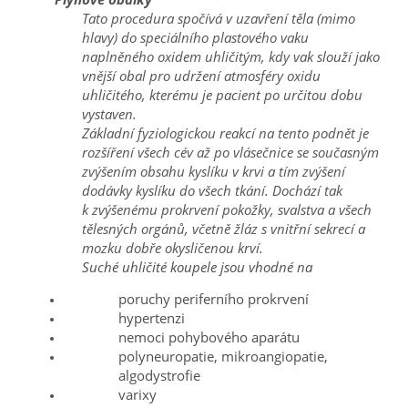
Tato procedura spočívá v uzavření těla (mimo
hlavy) do speciálního plastového vaku
naplněného oxidem uhličitým, kdy vak slouží jako
vnější obal pro udržení atmosféry oxidu
uhličitého, kterému je pacient po určitou dobu
vystaven.
Základní fyziologickou reakcí na tento podnět je
rozšíření všech cév až po vlásečnice se současným
zvýšením obsahu kyslíku v krvi a tím zvýšení
dodávky kyslíku do všech tkání. Dochází tak
k zvýšenému prokrvení pokožky, svalstva a všech
tělesných orgánů, včetně žláz s vnitřní sekrecí a
mozku dobře okysličenou krví.
Suché uhličité koupele jsou vhodné na
poruchy periferního prokrvení
hypertenzi
nemoci pohybového aparátu
polyneuropatie, mikroangiopatie,
algodystrofie
varixy