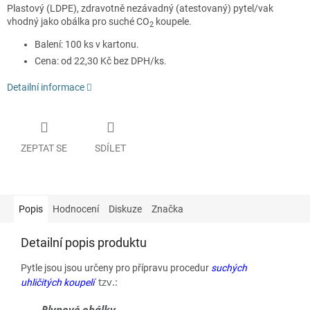
Plastový (LDPE), zdravotně nezávadný (atestovaný) pytel/vak
vhodný jako obálka pro suché CO
koupele.
2
Balení: 100 ks v kartonu.
Cena: od 22,30 Kč bez DPH/ks.
Detailní informace
ZEPTAT SE
SDÍLET
Popis
Hodnocení
Diskuze
Značka
Detailní popis produktu
Pytle jsou jsou určeny pro přípravu procedur
suchých
tzv.:
uhličitých koupelí
Plynové obálky