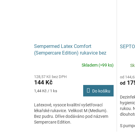
Sempermed Latex Comfort
SEPTO
(Sempercare Edition) rukavice bez
pudru M 100 ks
Skladem (>99 ks)
Sk
Průměrné
hodnocení
128,57 Kč bez DPH
od 144,6
produktu
144 Kč
17
od
je
5,0
Měrná
1,44 Kč / 1 ks
Do košíku
z
cena:
Dezinfek
5
hygienic
Latexové, vysoce kvalitní vyšetřovací
hvězdiček.
rukou. N
lékařské rukavice. Velikost M (Medium).
dlouhotr
Bez pudru. Dříve dodáváno pod názvem
Sempercare Edition.
S pump