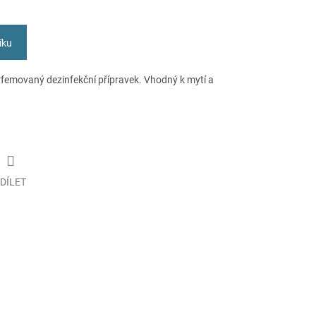
íku
rfemovaný dezinfekční přípravek. Vhodný k mytí a
DÍLET