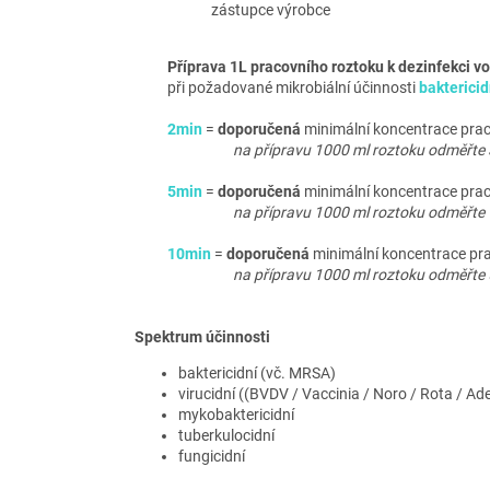
zástupce výrobce
Příprava 1L pracovního roztoku k dezinfekci 
při požadované mikrobiální účinnosti
baktericid
2min
=
doporučená
minimální koncentrace pra
na přípravu 1000 ml roztoku odměřte 
5min
=
doporučená
minimální koncentrace pra
na přípravu 1000 ml roztoku odměřte 
10min
=
doporučená
minimální koncentrace pr
na přípravu 1000 ml roztoku odměřte 
Spektrum účinnosti
baktericidní (vč. MRSA)
virucidní ((BVDV / Vaccinia / Noro / Rota / Ad
mykobaktericidní
tuberkulocidní
fungicidní