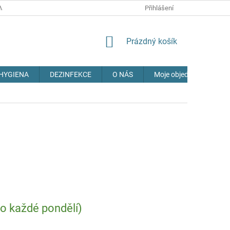
MÍNKY
OCHRANA OSOBNÍCH ÚDAJŮ
Přihlášení
DOPRAVA
NAPIŠTE 
NÁKUPNÍ
Prázdný košík
KOŠÍK
HYGIENA
DEZINFEKCE
O NÁS
Moje objednávka
 každé pondělí)