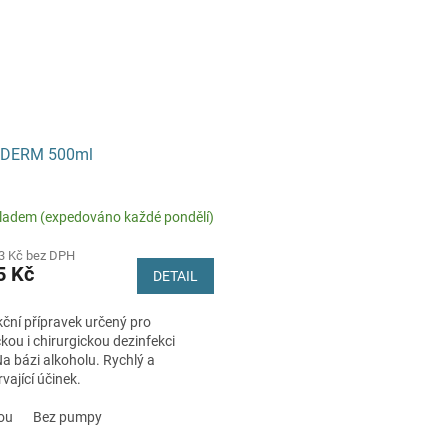
M
A
DERM 500ml
ladem (expedováno každé pondělí)
3 Kč bez DPH
5 Kč
DETAIL
ční přípravek určený pro
kou i chirurgickou dezinfekci
a bázi alkoholu. Rychlý a
vající účinek.
ou
Bez pumpy