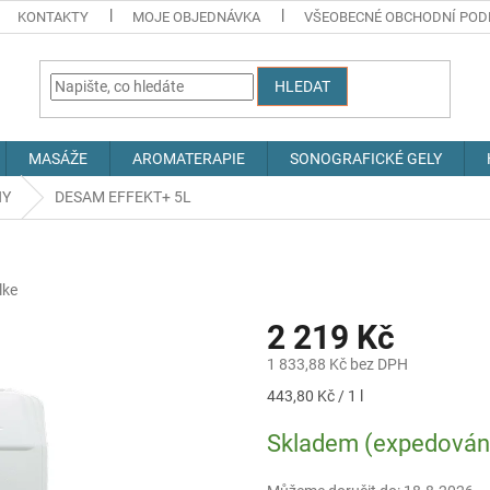
KONTAKTY
MOJE OBJEDNÁVKA
VŠEOBECNÉ OBCHODNÍ POD
HLEDAT
MASÁŽE
AROMATERAPIE
SONOGRAFICKÉ GELY
HY
DESAM EFFEKT+ 5L
lke
2 219 Kč
1 833,88 Kč bez DPH
Měrná
443,80 Kč / 1 l
cena:
Skladem (expedováno