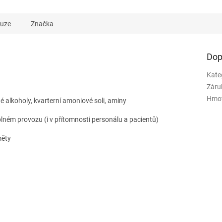
kuze
Značka
Dop
Kate
Záru
Hmo
é alkoholy, kvarterní amoniové soli, aminy
plném provozu (i v přítomnosti personálu a pacientů)
měty