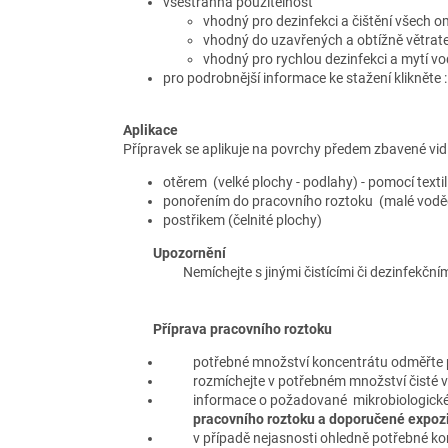
všestranná použitelnost
vhodný pro dezinfekci a čištění všech 
vhodný do uzavřených a obtížně větrat
vhodný pro rychlou dezinfekci a mytí v
pro podrobnější informace ke stažení klikněte 
Aplikace
Přípravek se aplikuje na povrchy předem zbavené vid
otěrem (velké plochy - podlahy) - pomocí text
ponořením do pracovního roztoku (malé vodě
postřikem (čelnité plochy)
Upozornění
Nemíchejte s jinými čistícími či dezinfekčním
Příprava pracovního roztoku
potřebné množství koncentrátu odměřt
rozmíchejte v potřebném množství čisté v
informace o požadované mikrobiologické 
pracovního roztoku a doporučené expoz
v případě nejasnosti ohledně potřebné ko