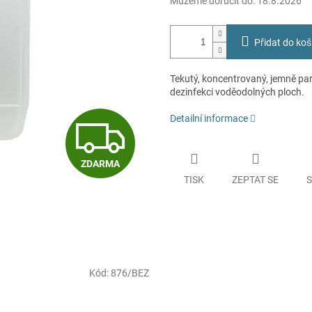
Můžeme doručit do:
18.8.2026
Přidat do koš
Tekutý, koncentrovaný, jemně pa
dezinfekci voděodolných ploch.
Z
Detailní informace
ZDARMA
D
TISK
ZEPTAT SE
S
A
R
Kód:
876/BEZ