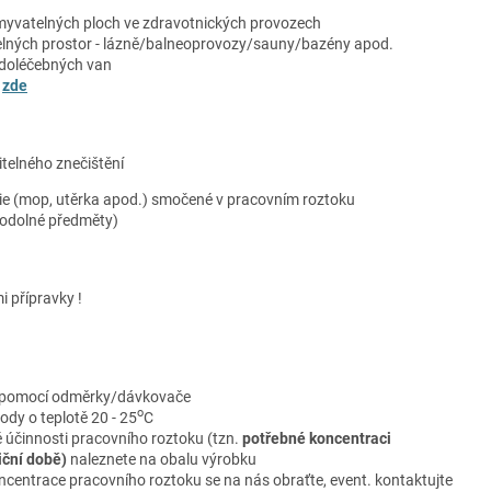
omyvatelných ploch ve zdravotnických provozech
elných prostor - lázně/balneoprovozy/sauny/bazény apod.
odoléčebných van
:
zde
itelného znečištění
ilie (mop, utěrka apod.) smočené v pracovním roztoku
odolné předměty)
i přípravky !
e pomocí odměrky/dávkovače
o
ody o teplotě 20 - 25
C
účinnosti pracovního roztoku (tzn.
potřebné koncentraci
iční době)
naleznete na obalu výrobku
ncentrace pracovního roztoku se na nás obraťte, event. kontaktujte