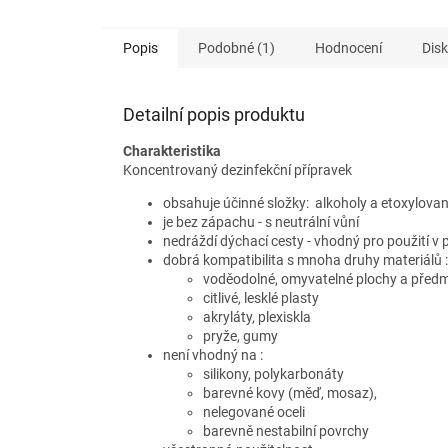
Popis
Podobné (1)
Hodnocení
Dis
Detailní popis produktu
Charakteristika
Koncentrovaný dezinfekční přípravek
obsahuje účinné složky: alkoholy a etoxylovan
je bez zápachu - s neutrální vůní
nedráždí dýchací cesty - vhodný pro použití v 
dobrá kompatibilita s mnoha druhy materiálů :
voděodolné, omyvatelné plochy a před
citlivé, lesklé plasty
akryláty, plexiskla
pryže, gumy
není vhodný na :
silikony, polykarbonáty
barevné kovy (měď, mosaz),
nelegované oceli
barevně nestabilní povrchy