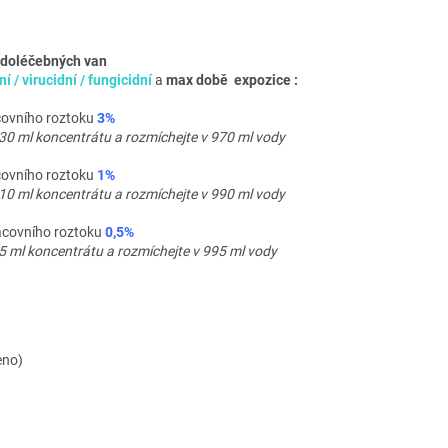
vodoléčebných van
ní / virucidní / fungicidní
a
max době expozice :
covního roztoku
3%
30 ml koncentrátu a rozmíchejte v 970 ml vody
covního roztoku
1%
10 ml koncentrátu a rozmíchejte v 990 ml vody
acovního roztoku
0,5%
5 ml koncentrátu a rozmíchejte v 995 ml vody
eno)