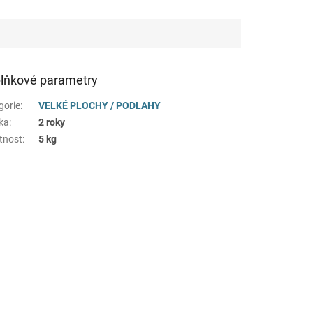
lňkové parametry
gorie
:
VELKÉ PLOCHY / PODLAHY
ka
:
2 roky
tnost
:
5 kg