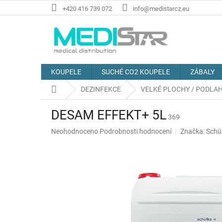
Přejít
+420 416 739 072
info@medistarcz.eu
na
obsah
KOUPELE
SUCHÉ CO2 KOUPELE
ZÁBALY
Domů
DEZINFEKCE
VELKÉ PLOCHY / PODLA
DESAM EFFEKT+ 5L
369
Průměrné
Neohodnoceno
Podrobnosti hodnocení
Značka:
Schü
hodnocení
produktu
je
0,0
z
5
hvězdiček.