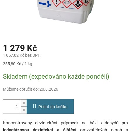
1 279 Kč
1 057,02 Kč bez DPH
Měrná
255,80 Kč / 1 kg
cena:
Skladem (expedováno každé pondělí)
Můžeme doručit do:
20.8.2026
Přidat do košíku
Koncentrovaný dezinfekční přípravek na bázi aldehydů pro
jednofázovou dezinfekci a čištění
omyvatelných ploch a