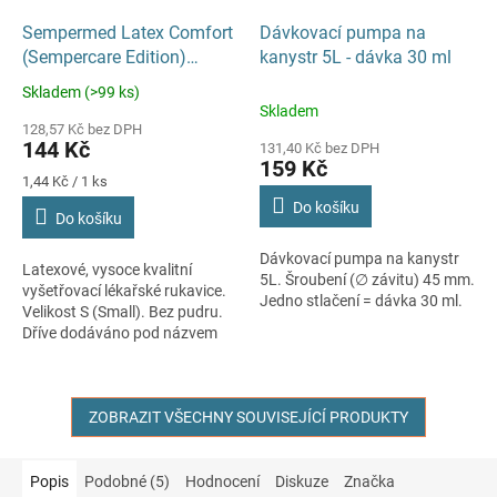
Sempermed Latex Comfort
Dávkovací pumpa na
(Sempercare Edition)
kanystr 5L - dávka 30 ml
rukavice bez pudru S 100
Skladem (>99 ks)
Průměrné
ks
Skladem
hodnocení
128,57 Kč bez DPH
produktu
144 Kč
131,40 Kč bez DPH
je
159 Kč
5,0
Měrná
1,44 Kč / 1 ks
cena:
z
Do košíku
Do košíku
5
hvězdiček.
Dávkovací pumpa na kanystr
Latexové, vysoce kvalitní
5L. Šroubení (∅ závitu) 45 mm.
vyšetřovací lékařské rukavice.
Jedno stlačení = dávka 30 ml.
Velikost S (Small). Bez pudru.
Dříve dodáváno pod názvem
Sempercare Edition.
ZOBRAZIT VŠECHNY SOUVISEJÍCÍ PRODUKTY
Popis
Podobné (5)
Hodnocení
Diskuze
Značka