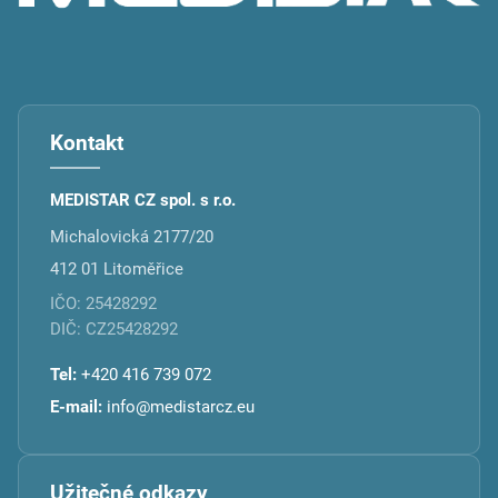
Kontakt
MEDISTAR CZ spol. s r.o.
Michalovická 2177/20
412 01 Litoměřice
IČO: 25428292
DIČ: CZ25428292
Tel:
+420 416 739 072
E-mail:
info@medistarcz.eu
Užitečné odkazy