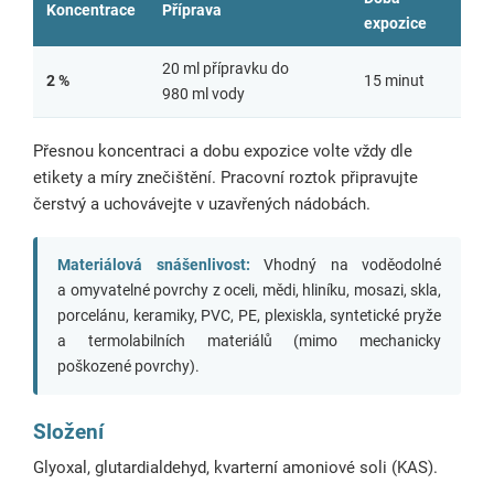
Koncentrace
Příprava
expozice
20 ml přípravku do
2 %
15 minut
980 ml vody
Přesnou koncentraci a dobu expozice volte vždy dle
etikety a míry znečištění. Pracovní roztok připravujte
čerstvý a uchovávejte v uzavřených nádobách.
Materiálová snášenlivost:
Vhodný na voděodolné
a omyvatelné povrchy z oceli, mědi, hliníku, mosazi, skla,
porcelánu, keramiky, PVC, PE, plexiskla, syntetické pryže
a termolabilních materiálů (mimo mechanicky
poškozené povrchy).
Složení
Glyoxal, glutardialdehyd, kvarterní amoniové soli (KAS).