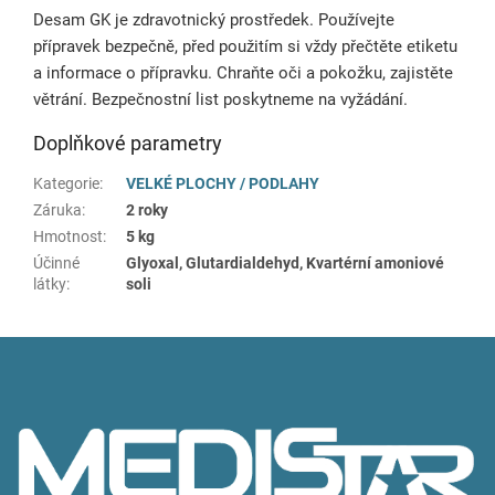
Desam GK je zdravotnický prostředek. Používejte
přípravek bezpečně, před použitím si vždy přečtěte etiketu
a informace o přípravku. Chraňte oči a pokožku, zajistěte
větrání. Bezpečnostní list poskytneme na vyžádání.
Doplňkové parametry
Kategorie
:
VELKÉ PLOCHY / PODLAHY
Záruka
:
2 roky
Hmotnost
:
5 kg
Účinné
Glyoxal, Glutardialdehyd, Kvartérní amoniové
látky
:
soli
Z
á
p
a
t
í