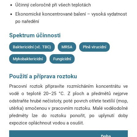
Účinný celoročně při všech teplotách
Ekonomické koncentrované balení – vysoká vydatnost
po naředění
Spektrum účinnosti
Baktericidní (vč. TBC)
MRSA
Plně virucidní
Mykobaktericidní
Fungicidní
Použití a příprava roztoku
Pracovní roztok připravíte rozmícháním koncentrátu ve
vodě o teplotě 20–25 °C. Z ploch a předmětů nejprve
odstraňte hrubé nečistoty, poté povrch otřete textilií (mop,
utěrka) smočenou v pracovním roztoku. Malé voděodolné
předměty lze do roztoku ponořit, po uplynutí doby
expozice opláchnout vodou a osušit.
Doba