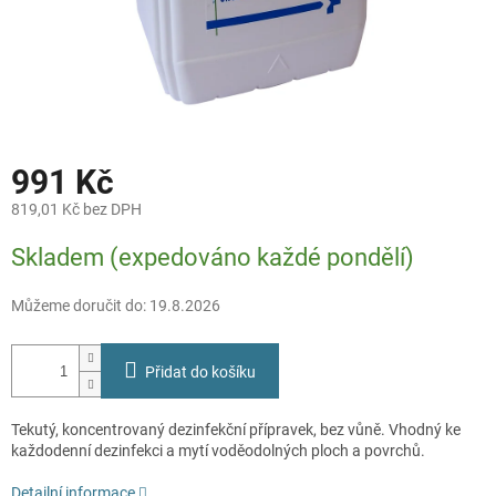
991 Kč
819,01 Kč bez DPH
Měrná
Skladem (expedováno každé pondělí)
cena:
Můžeme doručit do:
19.8.2026
Přidat do košíku
Tekutý, koncentrovaný dezinfekční přípravek, bez vůně. Vhodný ke
každodenní dezinfekci a mytí voděodolných ploch a povrchů.
Detailní informace