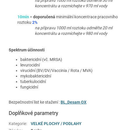
na přípravu 1000 ml roztoku odměřte 30 ml
koncentrátu a rozmíchejte v 970 ml vody
10min
=
doporučená
minimální koncentrace pracovního
roztoku
2%
na přípravu 1000 ml roztoku odměřte 20 ml
koncentrátu a rozmíchejte v 980 ml vody
Spektrum účinnosti
baktericidní (vč. MRSA)
levurocidní
virucidní (BV/DV/Vaccinia / Rota / MVA)
mykobaktericidní
tuberkulocidní
fungicidní
Bezpečnostní list ke stažení :
BL_Desam OX
Doplňkové parametry
Kategorie
:
VELKÉ PLOCHY / PODLAHY