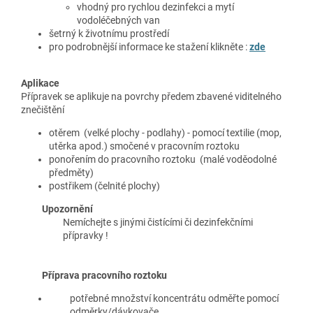
vhodný pro rychlou dezinfekci a mytí
vodoléčebných van
šetrný k životnímu prostředí
pro podrobnější informace ke stažení klikněte :
zde
Aplikace
Přípravek se aplikuje na povrchy předem zbavené viditelného
znečištění
otěrem (velké plochy - podlahy) - pomocí textilie (mop,
utěrka apod.) smočené v pracovním roztoku
ponořením do pracovního roztoku (malé voděodolné
předměty)
postřikem (čelnité plochy)
Upozornění
Nemíchejte s jinými čistícími či dezinfekčními
přípravky !
Příprava pracovního roztoku
potřebné množství koncentrátu odměřte pomocí
odměrky/dávkovače