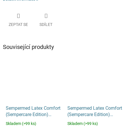
ZEPTAT SE
SDÍLET
Související produkty
Sempermed Latex Comfort
Sempermed Latex Comfort
(Sempercare Edition)
(Sempercare Edition)
rukavice bez pudru S 100
rukavice bez pudru XS 100
Skladem (>99 ks)
Skladem (>99 ks)
Průměrné
Průměrné
ks
ks