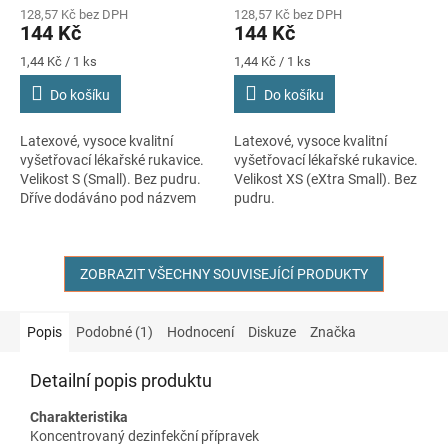
hodnocení
hodnocení
128,57 Kč bez DPH
128,57 Kč bez DPH
produktu
produktu
144 Kč
144 Kč
je
je
5,0
5,0
Měrná
Měrná
1,44 Kč / 1 ks
1,44 Kč / 1 ks
cena:
cena:
z
z
Do košíku
Do košíku
5
5
hvězdiček.
hvězdiček.
Latexové, vysoce kvalitní
Latexové, vysoce kvalitní
vyšetřovací lékařské rukavice.
vyšetřovací lékařské rukavice.
Velikost S (Small). Bez pudru.
Velikost XS (eXtra Small). Bez
Dříve dodáváno pod názvem
pudru.
Sempercare Edition.
ZOBRAZIT VŠECHNY SOUVISEJÍCÍ PRODUKTY
Popis
Podobné (1)
Hodnocení
Diskuze
Značka
Detailní popis produktu
Charakteristika
Koncentrovaný dezinfekční přípravek