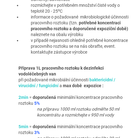
rozmíchejte v potřebném množství čisté vody o
o
teplotě 20 - 25
C
informace o požadované mikrobiologické účinnosti
pracovního roztoku (tzn.
potřebné koncentraci
pracovního roztoku a doporučené expoziční době)
naleznete na obalu výrobku
v případě nejasnosti ohledně potřebné koncentrace
pracovního roztoku se na nás obraťte, event.
kontaktujte zástupce výrobce
Příprava 1L pracovního roztoku k dezinfekci
vodoléčebných van
při požadované mikrobiální účinnosti
baktericidní /
virucidní / fungicidní
a
max době expozice :
2min
=
doporučená
minimální koncentrace pracovního
roztoku
5%
na přípravu 1000 ml roztoku odměřte 50 ml
koncentrátu a rozmíchejte v 950 ml vody
5min
=
doporučená
minimální koncentrace pracovního
roztoku
3%