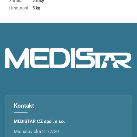
Záruka
:
2 roky
Hmotnost
:
5 kg
Z
á
p
a
t
í
Kontakt
MEDISTAR CZ spol. s r.o.
Michalovická 2177/20