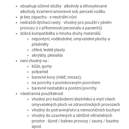
obsahuje účinné složky: alkoholy a ethoxylované
alkoholy, kvarterní amoniové soli, peroxid vodíku
je bez zápachu - s neutrální vůní
nedráždí dýchací cesty - vhodný pro použití v plném
provozu (i v přítomnosti personálu a pacientů)
dobrá kompatibilita s mnoha druhy materiálů :
neporézní, voděodolné, omyvatelné plochy a
předměty
citlivé, lesklé plasty
akryláty, plexiskla
není vhodný na :
kůže, gumy
polyamid
barevné kovy (měď, mosaz),
na povrchy s pozinkovaným povrchem
barevně nestabilní a porézní povrchy
všestranná použitelnost
vhodný pro každodenní dezinfekci a mytí všech
omyvatelných ploch ve zdravotnických provozech
vhodný do potravinářství a nemocničních kuchyní
vhodný do uzavřených a obtížně větratelných
prostor - lázně / balneo provozy / sauny / bazény
apod.