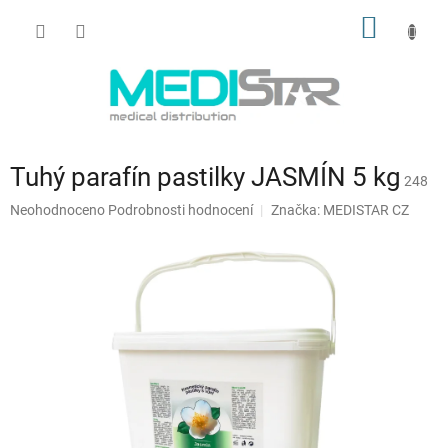
Přejít
NÁKUP
na
obsah
KOŠÍK
Tuhý parafín pastilky JASMÍN 5 kg
248
Průměrné
Neohodnoceno
Podrobnosti hodnocení
Značka:
MEDISTAR CZ
hodnocení
produktu
je
0,0
z
5
hvězdiček.