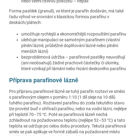
nebo velmi citlivou pokožku – nepálí
Forma pastilek (granulí), ve které je parafín dodáván, má také
řadu výhod ve srovnání s klasickou formou parafínu v
deskách/plátech:
umožňuje rychlejší a ekonomičtější rozpouštění parafínu
ulehčuje manipulaci se samotným parafínem (vlastní
plnění lázně, průběžné doplňování lázně nebo plnění
menších lázní)
bezproblémová údržba – parafínové pastilky neuvolňují
(ani neobsahují) žádné prachové částečky či úlomky,
které vznikají při lámání nebo řezání deskového parafínu
Příprava parafínové lázně
Pro přípravu parafínové lázně se tuhý parafín roztaví ve směsi
s parafínovým olejem v poměru 1:10 (1 díl oleje na 10 dílů
tuhého parafínu). Roztavení parafínu do zcela tekutého stavu
lze provést buď v ohřívači parafínu, nebo na vodní lázni, nejlépe
při teplotě 70–75 °C. Poté se parafínová lázeň nechá
zchladnout na požadovanou teplotu (nejlépe 52–53 °C) a tato
teplota se udržuje po celou dobu procedury. Tekutá parafínová
směs se pak aplikuje ve formě zábalů na požadované místo