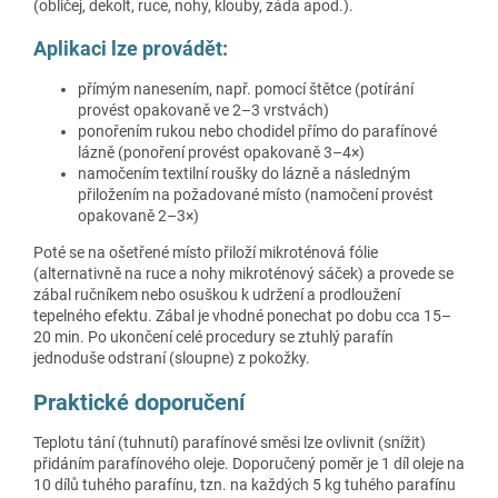
(obličej, dekolt, ruce, nohy, klouby, záda apod.).
Aplikaci lze provádět:
přímým nanesením, např. pomocí štětce (potírání
provést opakovaně ve 2–3 vrstvách)
ponořením rukou nebo chodidel přímo do parafínové
lázně (ponoření provést opakovaně 3–4×)
namočením textilní roušky do lázně a následným
přiložením na požadované místo (namočení provést
opakovaně 2–3×)
Poté se na ošetřené místo přiloží mikroténová fólie
(alternativně na ruce a nohy mikroténový sáček) a provede se
zábal ručníkem nebo osuškou k udržení a prodloužení
tepelného efektu. Zábal je vhodné ponechat po dobu cca 15–
20 min. Po ukončení celé procedury se ztuhlý parafín
jednoduše odstraní (sloupne) z pokožky.
Praktické doporučení
Teplotu tání (tuhnutí) parafínové směsi lze ovlivnit (snížit)
přidáním parafínového oleje. Doporučený poměr je 1 díl oleje na
10 dílů tuhého parafínu, tzn. na každých 5 kg tuhého parafínu