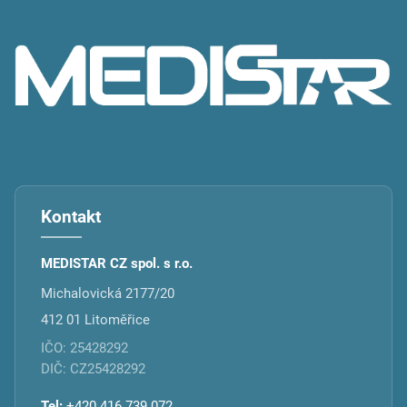
p
a
t
í
Kontakt
MEDISTAR CZ spol. s r.o.
Michalovická 2177/20
412 01 Litoměřice
IČO: 25428292
DIČ: CZ25428292
Tel:
+420 416 739 072