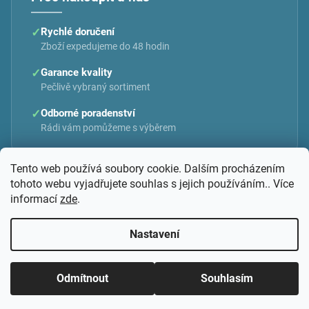
✓
Rychlé doručení
Zboží expedujeme do 48 hodin
✓
Garance kvality
Pečlivě vybraný sortiment
✓
Odborné poradenství
Rádi vám pomůžeme s výběrem
Tento web používá soubory cookie. Dalším procházením
tohoto webu vyjadřujete souhlas s jejich používáním.. Více
informací
zde
.
Vytvořil Shoptet
Nastavení
Copyright 2026
MEDISTAR CZ
. Všechna práva vyhrazena.
Odmítnout
Souhlasím
Upravit nastavení cookies