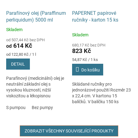
Parafínový olej (Paraffinum
PAPERNET papírové
perliquidum) 5000 ml
ručníky - karton 15 ks
Skladem
Průměrné
Skladem
hodnocení
od 507,44 Kč bez DPH
produktu
614 Kč
680,17 Kč bez DPH
od
je
823 Kč
5,0
Měrná
od 122,80 Kč / 1 l
cena:
Měrná
z
54,87 Kč / 1 ks
DETAIL
cena:
5
Do košíku
hvězdiček.
Parafínový (medicinální) olej je
neutrální základní olej s
Skládané ručníky pro
vysokou kluzností, nižší
jednorázové použití Rozměr 23
viskozitou a lékopisnou
x 22,4 cm. V kartonu 15
kvalitou (Ph.Eur. 10.0).
balíčků. V balíčku 150 ks
S pumpou
Bez pumpy
ručníků.
ZOBRAZIT VŠECHNY SOUVISEJÍCÍ PRODUKTY