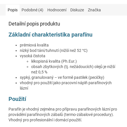
Popis
Podobné (4)
Hodnocení
Diskuze
Značka
Detailní popis produktu
Základní charakteristika parafínu
prémiová kvalita
nízký bod tání/tuhnutí (nižší než 52 °C)
vysoká čistota
lékopisná kvalita (Ph.Eur.)
obsah zbytkových (tj. nežádoucích) olejů je nižší
než 0,5 %
sypký, granulovaný – ve formě pastilek (pecičky)
vhodný pro použití jako pracovní náplň parafínových
lázní
Použití
Parafín je vhodný zejména pro přípravu parafínových lázní pro
provádění parafínových zábalů (termo-zábalové procedury).
Vhodný pro profesionální i domácí použití.