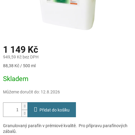
1 149 Kč
949,59 Kč bez DPH
Měrná
88,38 Kč / 500 ml
cena:
Skladem
Můžeme doručit do:
12.8.2026
Přidat do košíku
Granulovaný parafín v prémiové kvalitě. Pro přípravu parafínových
zábalů.