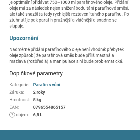
je optimální přidávat 750–1000 ml parafínového oleje. Přidání
oleje má za následek nejen snížení bodu tání parafínové směsi,
ale také snazší (a tedy rychlejší) roztavení tuhého parafínu. Po
ztuhnutí je pak parafín pružnější a vláčnější a snadno se
slupuje.
Upozornění
Nadměrné přidání parafínového oleje není vhodné: přebytek
oleje způsobí, že parafínová směs bude příliš mastná a
mazlavá (rozbředlá) a manipulace s ní bude problematická.
Doplňkové parametry
Kategorie
:
Parafín s vůní
Záruka
:
2 roky
Hmotnost
:
5 kg
EAN
:
0796554865157
?
objem
:
6,5 L
Z
á