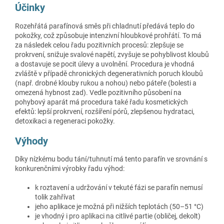
Účinky
Rozehřátá parafínová směs při chladnutí předává teplo do
pokožky, což způsobuje intenzivní hloubkové prohřátí. To má
za následek celou řadu pozitivních procesů: zlepšuje se
prokrvení, snižuje svalové napětí, zvyšuje se pohyblivost kloubů
a dostavuje se pocit úlevy a uvolnění. Procedura je vhodná
zvláště v případě chronických degenerativních poruch kloubů
(např. drobné klouby rukou a nohou) nebo páteře (bolesti a
omezená hybnost zad). Vedle pozitivního působení na
pohybový aparát má procedura také řadu kosmetických
efektů: lepší prokrvení, rozšíření pórů, zlepšenou hydrataci,
detoxikaci a regeneraci pokožky.
Výhody
Díky nízkému bodu tání/tuhnutí má tento parafín ve srovnání s
konkurenčními výrobky řadu výhod:
k roztavení a udržování v tekuté fázi se parafín nemusí
tolik zahřívat
jeho aplikace je možná při nižších teplotách (50–51 °C)
je vhodný i pro aplikaci na citlivé partie (obličej, dekolt)